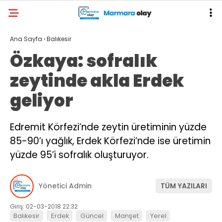
Ana Sayfa
›
Balıkesir
Özkaya: sofralık
zeytinde akla Erdek
geliyor
Edremit Körfezi’nde zeytin üretiminin yüzde
85-90’ı yağlık, Erdek Körfezi’nde ise üretimin
yüzde 95’i sofralık oluşturuyor.
Yönetici Admin
TÜM YAZILARI
Giriş: 02-03-2018 22:32
Balıkesir
Erdek
Güncel
Manşet
Yerel