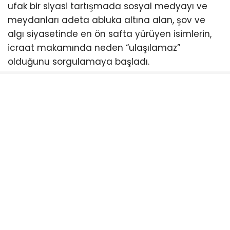
ufak bir siyasi tartışmada sosyal medyayı ve
meydanları adeta abluka altına alan, şov ve
algı siyasetinde en ön safta yürüyen isimlerin,
icraat makamında neden “ulaşılamaz”
olduğunu sorgulamaya başladı.
Siyasi engelleme çabalarına rağmen geri adım
atmayacağını ilan eden Türkiye’nin en çalışkan
belediye başkanı Ahmet Akın, halkın hakkı olan
indirimi er ya da geç meclisten geçirmekte
kararlı. Balıkesirliler ise meclis sıralarını boş
bırakan bu anlayışa tepki gösterirken, bir sonraki
toplantıda kimlerin halkın indirimine “evet”
diyeceğini merakla bekliyor.