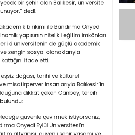
eyecek bir şehir olan Balıkesir, üniversite
unuyor.” dedi.
ü akademik birikimi ile Bandırma Onyedi
inamik yapısının nitelikli eğitim imkânları
r iki üniversitenin de güçlü akademik
ve zengin sosyal olanaklarıyla
attığını ifade etti.
n eşsiz doğası, tarihi ve kültürel
 ve misafirperver insanlarıyla Balıkesir’in
r olduğuna dikkat çeken Canbey, tercih
bulundu:
leceğe güvenle çevirmek istiyorsanız,
ndırma Onyedi Eylül Üniversitesi’ni
ğitim altyapısı, güvenli şehir yaşamı ve