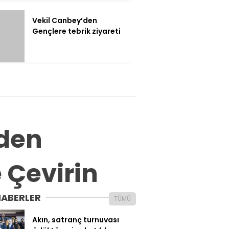
Vekil Canbey’den
Gençlere tebrik ziyareti
’den
e Çevirin
HABERLER
TÜMÜ
Akın, satranç turnuvası