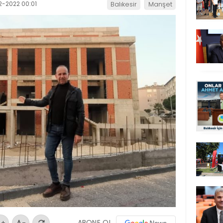
2-2022 00:01
Balıkesir
Manşet
ABONE OL
+
-