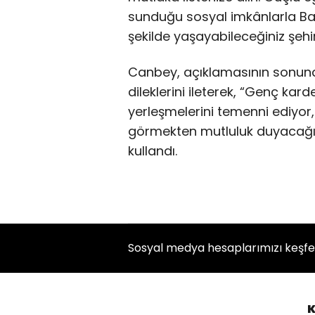
sunduğu sosyal imkânlarla Balı
şekilde yaşayabileceğiniz şehir
Canbey, açıklamasının sonun
dileklerini ileterek, “Genç kard
yerleşmelerini temenni ediyor,
görmekten mutluluk duyacağımı
kullandı.
Sosyal medya hesaplarımızı keşf
K