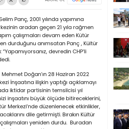
Selim Panç, 2001 yılında yapımına
kezinin aradan geçen 21 yıla rağmen
 Yapım çalışmaları devam eden Kütür
den durduğunu anımsatan Panç , Kültür
 “Yapamıyorsanız, devredin CHP’li
edi.
nı Mehmet Doğan’ın 28 Haziran 2022
ezi İnşaatına ilişkin yaptığı açıklamayı
 iktidar partisinin temsilcisi yıl
i inşaatını büyük ölçüde bitireceklerini,
tür Merkezi’nde düzenlenecek etkinlikler,
caklarını dile getirmişti. Bırakın Kültür
at çalışmaları yeniden durdu. Buradan