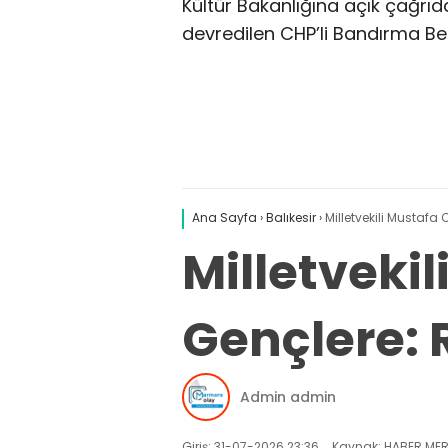
Kültür Bakanlığına açık çağr
devredilen CHP’li Bandırma Bele
Ana Sayfa
›
Balıkesir
›
Milletvekili Mustafa
Milletveki
Gençlere: R
Admin admin
Giriş: 31-07-2026 23:36
Kaynak: HABER MER