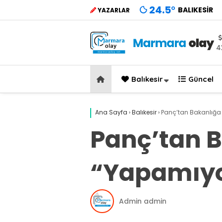
24.5
°
BALIKESIR
YAZARLAR
4
Balıkesir
Güncel
Ana Sayfa
›
Balıkesir
›
Panç’tan Bakanlığa 
Panç’tan B
“Yapamıyo
Admin admin