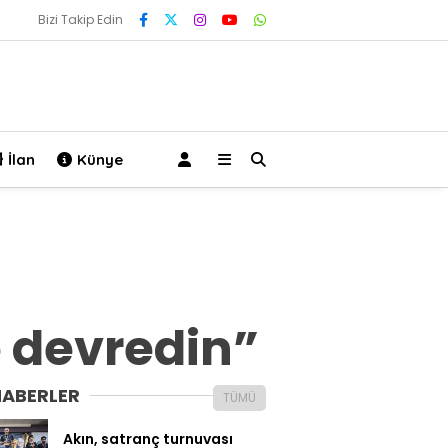
Bizi Takip Edin
İlan
Künye
 devredin”
HABERLER
TÜMÜ
Akın, satranç turnuvası