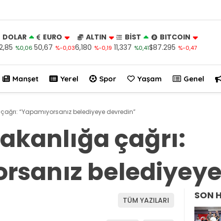
DOLAR
EURO
ALTIN
BİST
BITCOIN
2,85
50,67
6,180
11,337
$87.295
%0,06
%-0,03
%-0,19
%0,41
%-0,47
Manşet
Yerel
Spor
Yaşam
Genel
çağrı: “Yapamıyorsanız belediyeye devredin”
akanlığa çağrı:
rsanız belediyeye
SON 
TÜM YAZILARI