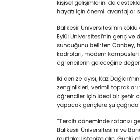
kişisel gelişimlerini de destekl
hayatı için önemli avantajlar s
Balıkesir Üniversitesi’nin kökl
Eylül Üniversitesi’nin genç ve d
sunduğunu belirten Canbey, he
kadroları, modern kampüsleri 
öğrencilerin geleceğine değer k
İki denize kıyısı, Kaz Dağları’nı
zenginlikleri, verimli toprakları
öğrenciler için ideal bir şehi
yapacak gençlere şu çağrıda 
“Tercih döneminde rotanızı ge
Balıkesir Üniversitesi’ni ve Ba
mutlaka listenize alın. Güçlü e