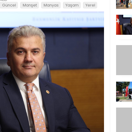
Güncel
Manşet
Manyas
Yaşam
Yerel