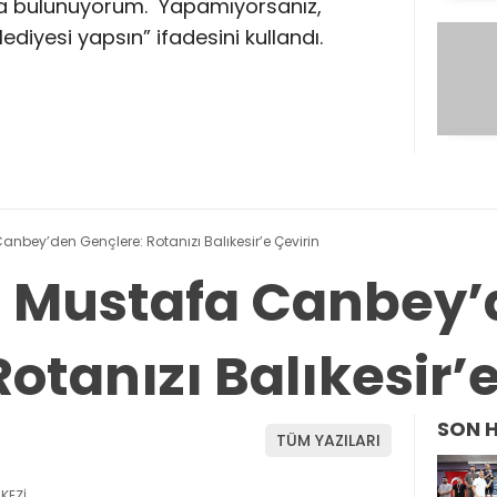
ıda bulunuyorum. Yapamıyorsanız,
diyesi yapsın” ifadesini kullandı.
 Canbey’den Gençlere: Rotanızı Balıkesir’e Çevirin
li Mustafa Canbey
otanızı Balıkesir’
SON 
TÜM YAZILARI
KEZİ