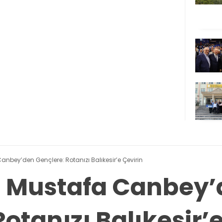
 Canbey’den Gençlere: Rotanızı Balıkesir’e Çevirin
li Mustafa Canbey
otanızı Balıkesir’