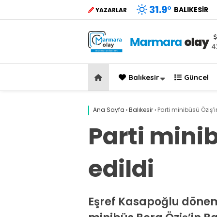
31.9
°
BALIKESIR
YAZARLAR
4
Balıkesir
Güncel
Ana Sayfa
›
Balıkesir
›
Parti minibüsü Öziş’
Parti mini
edildi
Eşref Kasapoğlu dönemi