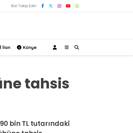
Bizi Takip Edin
İlan
Künye
üne tahsis
90 bin TL tutarındaki