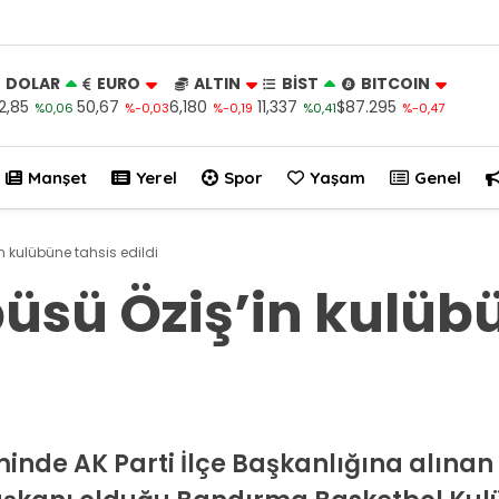
DOLAR
EURO
ALTIN
BİST
BITCOIN
2,85
50,67
6,180
11,337
$87.295
%0,06
%-0,03
%-0,19
%0,41
%-0,47
Manşet
Yerel
Spor
Yaşam
Genel
in kulübüne tahsis edildi
büsü Öziş’in kulüb
nde AK Parti İlçe Başkanlığına alınan 