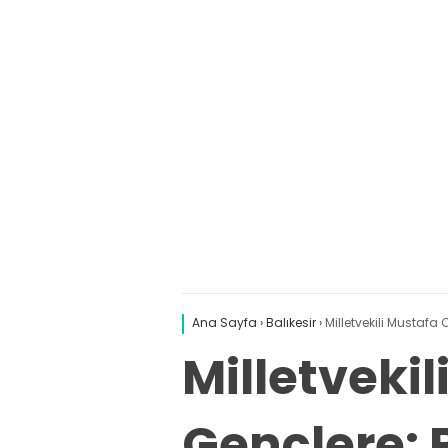
Ana Sayfa
›
Balıkesir
›
Milletvekili Mustafa
Milletveki
Gençlere: R