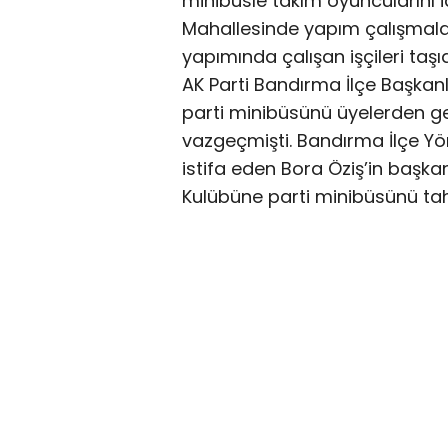
minibüsle takım oyuncularını 
Mahallesinde yapım çalışmala
yapımında çalışan işçileri taşıd
AK Parti Bandırma İlçe Başka
parti minibüsünü üyelerden ge
vazgeçmişti. Bandırma İlçe Yöne
istifa eden Bora Öziş’in başka
Kulübüne parti minibüsünü tahsi