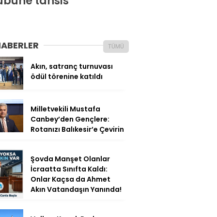
übüne tahsis
HABERLER
TÜMÜ
Akın, satranç turnuvası
ödül törenine katıldı
Milletvekili Mustafa
Canbey’den Gençlere:
Rotanızı Balıkesir’e Çevirin
Şovda Manşet Olanlar
İcraatta Sınıfta Kaldı:
Onlar Kaçsa da Ahmet
Akın Vatandaşın Yanında!