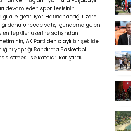
idman ve maçların yanı sıra Paşabayır
rı devam eden spor tesisinin
ığı dile getiriliyor. Hatırlanacağı üzere
nlığı daha öncede satışı gündeme gelen
len tepkiler üzerine satışından
timinin, AK Parti’den olaylı bir şekilde
nlığını yaptığı Bandırma Basketbol
s etmesi ise kafaları karıştırdı.