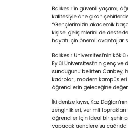
Balıkesir’in güvenli yaşamı, 
kalitesiyle öne çıkan şehirler
“Gençlerimizin akademik başarı
kişisel gelişimlerini de destekl
hayatı için önemli avantajlar s
Balıkesir Üniversitesi’nin kökl
Eylül Üniversitesi’nin genç ve d
sunduğunu belirten Canbey, he
kadroları, modern kampüsleri 
öğrencilerin geleceğine değer k
İki denize kıyısı, Kaz Dağları’nı
zenginlikleri, verimli toprakları
öğrenciler için ideal bir şehi
yapacak gençlere şu çağrıda 