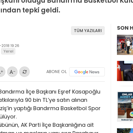
Başkanı olduğu Bandırma Basketbol Kul
ından tepki geldi.
SON 
TÜM YAZILARI
-2018 19:26
Yerel
ABONE OL
+
-
 Bandırma İlçe Başkanı Eşref Kasapoğlu
tkılarıyla 90 bin TL’ye satın alınan
ziş’in yaptığı Bandırma Basketbol Spor
ülüyor.
ünün, AK Parti İlçe Başkanlığına ait