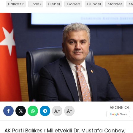
Balıkesir
Erdek
Genel
Gönen
Güncel
Manşet
M
ABONE OL
+
-
AK Parti Balıkesir Milletvekili Dr. Mustafa Canbey,