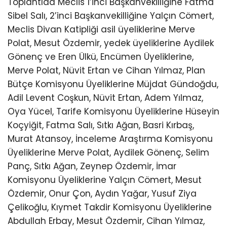
Toplantıda Meclis 1’inci Başkanvekilliğine Fatma
Sibel Salı, 2’inci Başkanvekilliğine Yalçın Cömert,
Meclis Divan Katipliği asil üyeliklerine Merve
Polat, Mesut Özdemir, yedek üyeliklerine Aydilek
Gönenç ve Eren Ülkü, Encümen Üyeliklerine,
Merve Polat, Nüvit Ertan ve Cihan Yılmaz, Plan
Bütçe Komisyonu Üyeliklerine Müjdat Gündoğdu,
Adil Levent Coşkun, Nüvit Ertan, Adem Yılmaz,
Oya Yücel, Tarife Komisyonu Üyeliklerine Hüseyin
Koçyiğit, Fatma Salı, Sıtkı Ağan, Basri Kırbaş,
Murat Atansoy, İnceleme Araştırma Komisyonu
Üyeliklerine Merve Polat, Aydilek Gönenç, Selim
Panç, Sıtkı Ağan, Zeynep Özdemir, İmar
Komisyonu Üyeliklerine Yalçın Cömert, Mesut
Özdemir, Onur Çon, Aydın Yağar, Yusuf Ziya
Çelikoğlu, Kıymet Takdir Komisyonu Üyeliklerine
Abdullah Erbay, Mesut Özdemir, Cihan Yılmaz,