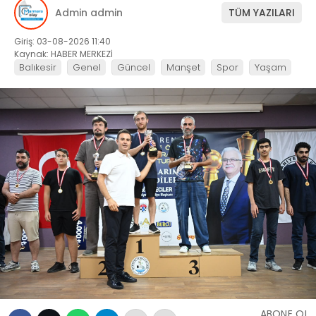
Admin admin
TÜM YAZILARI
Giriş: 03-08-2026 11:40
Kaynak: HABER MERKEZİ
Balıkesir
Genel
Güncel
Manşet
Spor
Yaşam
ABONE OL