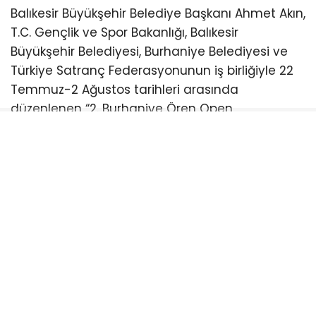
Balıkesir Büyükşehir Belediye Başkanı Ahmet Akın,
T.C. Gençlik ve Spor Bakanlığı, Balıkesir
Büyükşehir Belediyesi, Burhaniye Belediyesi ve
Türkiye Satranç Federasyonunun iş birliğiyle 22
Temmuz-2 Ağustos tarihleri arasında
düzenlenen “2. Burhaniye Ören Open
Uluslararası Açık Satranç Turnuvası Ödül
Töreni”ne katıldı.
Burhaniye Ahmet Akın Kültür
Merkezi’nde düzenlenen törene Akın’ın yanı sıra
CHP Balıkesir Milletvekili Serkan Sarı, Burhaniye
Belediye Başkanı Ali Kemal Deveciler, CHP
Balıkesir İl Başkanı Fikret Şahin, Türkiye Satranç
Federasyonu Başkanı Fethi Apaydın, Türkiye
Satranç Federasyonu (TSF) Balıkesir İl Temsilcisi
Mete Deniz, hakemler, antrenörler, sporcular,
veliler ve satrançseverler katıldı. Türkiye’nin ve