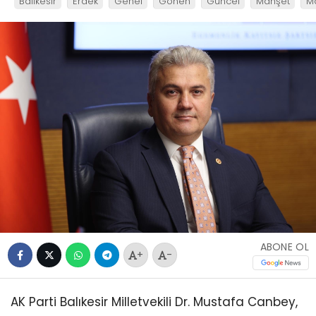
Balıkesir
Erdek
Genel
Gönen
Güncel
Manşet
M
ABONE OL
+
-
AK Parti Balıkesir Milletvekili Dr. Mustafa Canbey,