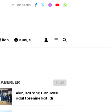
Bizi Takip Edin
İlan
Künye
HABERLER
TÜMÜ
Akın, satranç turnuvası
ödül törenine katıldı