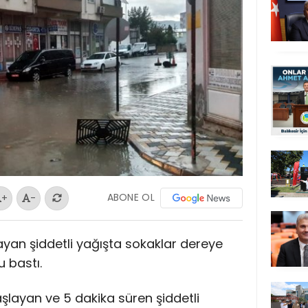
ABONE OL
+
-
ayan şiddetli yağışta sokaklar dereye
u bastı.
şlayan ve 5 dakika süren şiddetli