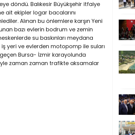
ye döndü. Balıkesir Büyükşehir itfaiye
ne ait ekipler logar bacalarını
lediler. Alınan bu önlemlere karşın Yeni
lunan bazı evlerin bodrum ve zemin
 meskenlerde su baskınları meydana
n iş yeri ve evlerden motopomp ile suları
an geçen Bursa- İzmir karayolunda
iyle zaman zaman trafikte aksamalar