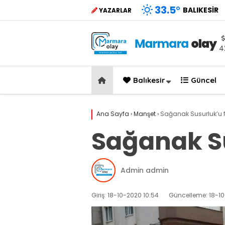
33.5
°
BALIKESIR
YAZARLAR
4
Balıkesir
Güncel
Ana Sayfa
›
Manşet
›
Sağanak Susurluk’u fe
Sağanak Su
Admin admin
Giriş: 18-10-2020 10:54
Güncelleme: 18-10