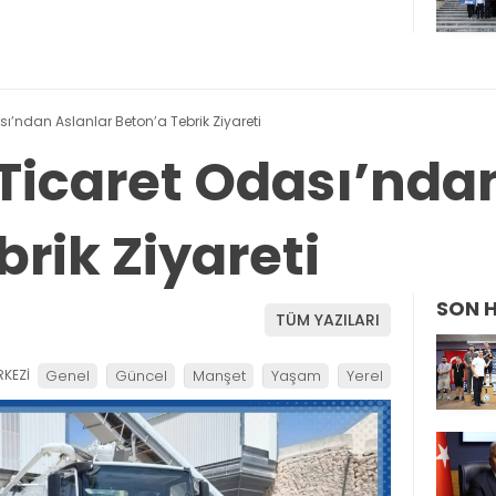
’ndan Aslanlar Beton’a Tebrik Ziyareti
icaret Odası’ndan
rik Ziyareti
SON 
TÜM YAZILARI
KEZİ
Genel
Güncel
Manşet
Yaşam
Yerel