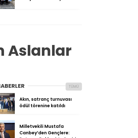
 Aslanlar
HABERLER
TÜMÜ
Akın, satranç turnuvası
ödül törenine katıldı
Milletvekili Mustafa
Canbey’den Gençlere: