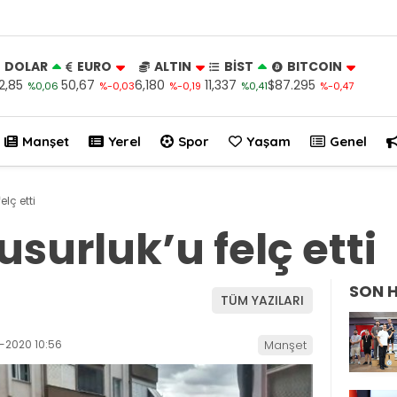
DOLAR
EURO
ALTIN
BİST
BITCOIN
2,85
50,67
6,180
11,337
$87.295
%0,06
%-0,03
%-0,19
%0,41
%-0,47
Manşet
Yerel
Spor
Yaşam
Genel
lç etti
surluk’u felç etti
SON 
TÜM YAZILARI
-2020 10:56
Manşet