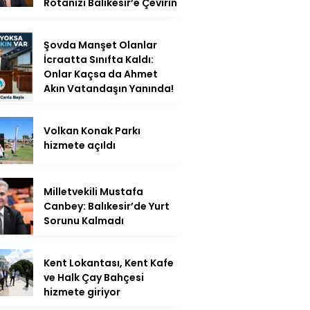
Rotanızı Balıkesir’e Çevirin
Şovda Manşet Olanlar
İcraatta Sınıfta Kaldı:
Onlar Kaçsa da Ahmet
Akın Vatandaşın Yanında!
Volkan Konak Parkı
hizmete açıldı
Milletvekili Mustafa
Canbey: Balıkesir’de Yurt
Sorunu Kalmadı
Kent Lokantası, Kent Kafe
ve Halk Çay Bahçesi
hizmete giriyor