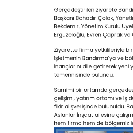
Gerçekleştirilen ziyarete Ban
Başkanı Bahadır Çolak, Yönet
Bekdemir, Yönetim Kurulu Üye
Ergüzeloğlu, Evren Çaprak ve O
Ziyarette firma yetkilileriyle b
işletmenin Bandırma’ya ve bö
inançlarını dile getirerek yeni 
temennisinde bulundu.
Samimi bir ortamda gerçekle
gelişimi, yatırım ortamı ve iş dü
fikir alışverişinde bulunuldu.
Aslanlar İnşaat ailesine çalışm
hem firma hem de bölgemiz için