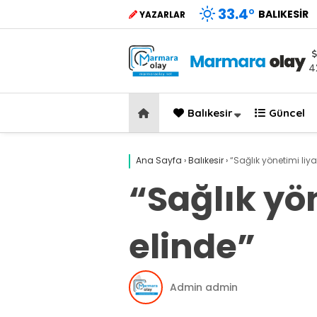
33.4
°
BALIKESIR
YAZARLAR
4
Balıkesir
Güncel
Ana Sayfa
›
Balıkesir
›
“Sağlık yönetimi liyak
“Sağlık yön
elinde”
Admin admin