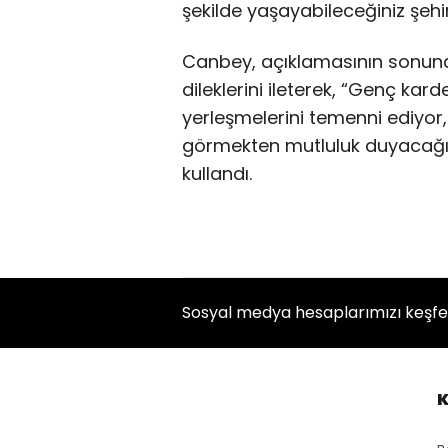
şekilde yaşayabileceğiniz şehir
Canbey, açıklamasının sonun
dileklerini ileterek, “Genç kard
yerleşmelerini temenni ediyor,
görmekten mutluluk duyacağımı
kullandı.
Sosyal medya hesaplarımızı keşf
K