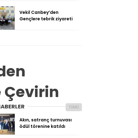
Vekil Canbey’den
Gençlere tebrik ziyareti
’den
e Çevirin
HABERLER
TÜMÜ
Akın, satranç turnuvası
ödül törenine katıldı