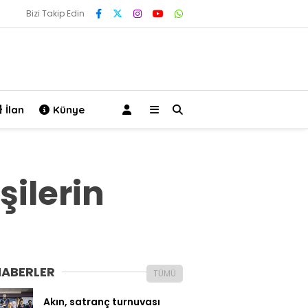
Bizi Takip Edin
İlan
Künye
şilerin
HABERLER
TÜMÜ
Akın, satranç turnuvası