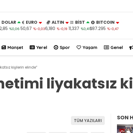
DOLAR
EURO
ALTIN
BİST
BITCOIN
2,85
50,67
6,180
11,337
$87.295
%0,06
%-0,03
%-0,19
%0,41
%-0,47
Manşet
Yerel
Spor
Yaşam
Genel
atsız kişilerin elinde”
etimi liyakatsız ki
SON 
TÜM YAZILARI