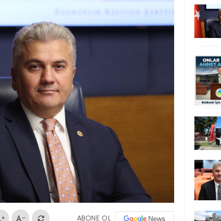
ABONE OL
+
-