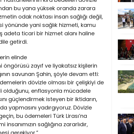
dan bu yana yüksek oranda zarara
zmetin odak noktası insan sağlığı değil,
esi yönünde yani sağlık hizmeti, kamu
ş adeta ticari bir hizmet alanı haline
le getirdi.
lerin elinde
i öngörüsü zayıf ve liyakatsız kişilerin
ğının savunan Şahin, şöyle devam etti:
demelerin dövizle olması bir çelişkiyi de
milli olduğunu, enflasyonla mücadele
sını güçlendirmek isteyen bir iktidarın,
nda yapmasını yadırgıyoruz. Dövizle
çin, bu ödemeleri Türk Lirası’na
mi insanımızın sağlığına zararlıdır,
si gerekiyor.”