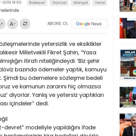
-2019 19:50
Balıkesir
Güncel
Manşet
Yerel
ABONE OL
+
-
özleşmelerinde yetersizlik ve eksiklikler
alıkesir Milletvekili Fikret Şahin, “Yasa
mışlığın itirafı niteliğindeydi. ‘Biz şehir
 döviz bazında ödemeler yaptık, kamuyu
k. Şimdi bu ödemelere sözleşme bedeli
iyoruz ve kamunun zararını hiç olmazsa
z’ diyorlar. Yanlış ve yetersiz yaptıkları
sı içindeler” dedi.
ğil
t-devret” modeliyle yapıldığını ifade
 hastanelerinin kira bedelleri dövizle