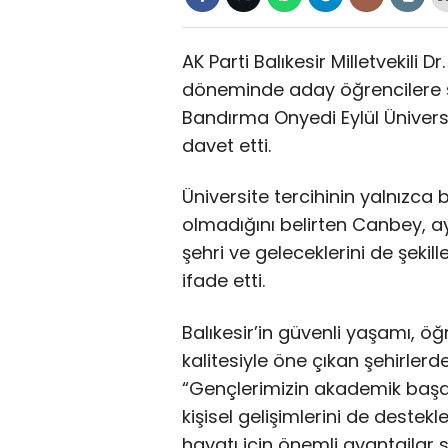
AK Parti Balıkesir Milletvekili 
döneminde aday öğrencilere ses
Bandırma Onyedi Eylül Üniversit
davet etti.
Üniversite tercihinin yalnızca
olmadığını belirten Canbey, 
şehri ve geleceklerini de şekill
ifade etti.
Balıkesir’in güvenli yaşamı, 
kalitesiyle öne çıkan şehirler
“Gençlerimizin akademik başarı
kişisel gelişimlerini de destekl
hayatı için önemli avantajlar s