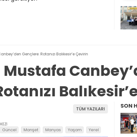
 Canbey’den Gençlere: Rotanızı Balıkesir’e Çevirin
li Mustafa Canbey
otanızı Balıkesir’
SON 
TÜM YAZILARI
KEZİ
Güncel
Manşet
Manyas
Yaşam
Yerel