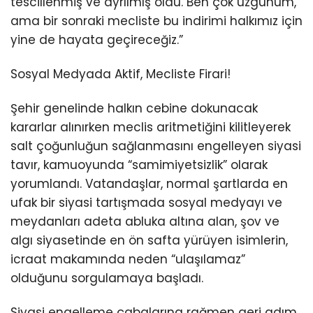
tescillenmiş ve ayrılmış oldu. Ben çok üzgünüm,
ama bir sonraki mecliste bu indirimi halkımız için
yine de hayata geçireceğiz.”
Sosyal Medyada Aktif, Mecliste Firari!
Şehir genelinde halkın cebine dokunacak
kararlar alınırken meclis aritmetiğini kilitleyerek
salt çoğunluğun sağlanmasını engelleyen siyasi
tavır, kamuoyunda “samimiyetsizlik” olarak
yorumlandı. Vatandaşlar, normal şartlarda en
ufak bir siyasi tartışmada sosyal medyayı ve
meydanları adeta abluka altına alan, şov ve
algı siyasetinde en ön safta yürüyen isimlerin,
icraat makamında neden “ulaşılamaz”
olduğunu sorgulamaya başladı.
Siyasi engelleme çabalarına rağmen geri adım