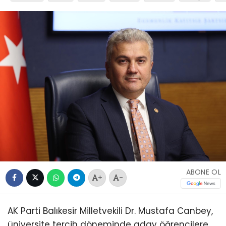
ABONE OL
+
-
AK Parti Balıkesir Milletvekili Dr. Mustafa Canbey,
üniversite tercih döneminde aday öğrencilere