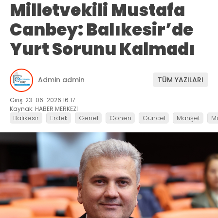
Milletvekili Mustafa
Canbey: Balıkesir’de
Yurt Sorunu Kalmadı
Admin admin
TÜM YAZILARI
Giriş: 23-06-2026 16:17
Kaynak: HABER MERKEZİ
Balıkesir
Erdek
Genel
Gönen
Güncel
Manşet
M