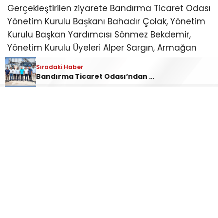
Gerçekleştirilen ziyarete Bandırma Ticaret Odası
Yönetim Kurulu Başkanı Bahadır Çolak, Yönetim
Kurulu Başkan Yardımcısı Sönmez Bekdemir,
Yönetim Kurulu Üyeleri Alper Sargın, Armağan
Ahmet Ergüzeloğlu, Evren Çaprak ve Osman
Sıradaki Haber
Lafçı katıldı.
Bandırma Ticaret Odası’ndan Aslanlar Beton’a Tebrik Ziyareti
Ziyarette firma yetkilileriyle bir araya gelen
Yönetim Kurulu üyeleri, işletmenin Bandırma’ya
ve bölge ekonomisine değer katacağına olan
inançlarını dile getirerek yeni yatırımlarının
hayırlı ve bereketli olması temennisinde
bulundu.
Samimi bir ortamda gerçekleşen görüşmede,
Bandırma’nın ekonomik gelişimi, yatırım ortamı
ve iş dünyasının beklentileri üzerine karşılıklı fikir