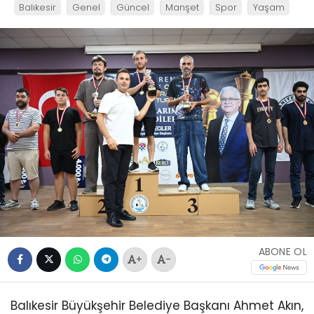
Balıkesir
Genel
Güncel
Manşet
Spor
Yaşam
ABONE OL
+
-
Balıkesir Büyükşehir Belediye Başkanı Ahmet Akın,