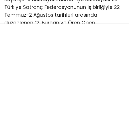
Türkiye Satranç Federasyonunun iş birliğiyle 22
Temmuz-2 Ağustos tarihleri arasında
düzenlenen “2. Burhaniye Ören Open
Uluslararası Açık Satranç Turnuvası Ödül
Töreni”ne katıldı.
Burhaniye Ahmet Akın Kültür
Merkezi’nde düzenlenen törene Akın’ın yanı sıra
CHP Balıkesir Milletvekili Serkan Sarı, Burhaniye
Belediye Başkanı Ali Kemal Deveciler, CHP
Balıkesir İl Başkanı Fikret Şahin, Türkiye Satranç
Federasyonu Başkanı Fethi Apaydın, Türkiye
Satranç Federasyonu (TSF) Balıkesir İl Temsilcisi
Mete Deniz, hakemler, antrenörler, sporcular,
veliler ve satrançseverler katıldı. Türkiye’nin ve
dünyanın farklı noktalarından gelen satranç
sporcularını buluşturan turnuvada ödüller
sahiplerini buldu.