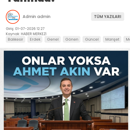
Admin admin
TÜM YAZILARI
Giriş: 01-07-2026 12:27
Kaynak: HABER MERKEZİ
Balıkesir
Erdek
Genel
Gönen
Güncel
Manşet
M