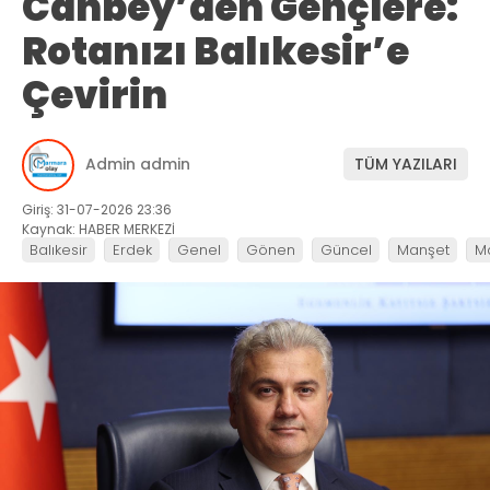
Canbey’den Gençlere:
Rotanızı Balıkesir’e
Çevirin
Admin admin
TÜM YAZILARI
Giriş: 31-07-2026 23:36
Kaynak: HABER MERKEZİ
Balıkesir
Erdek
Genel
Gönen
Güncel
Manşet
M