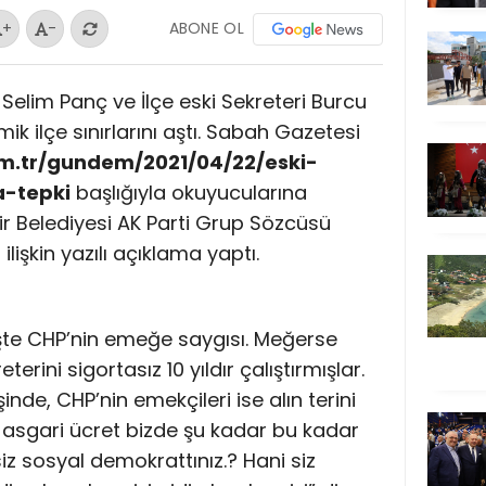
ABONE OL
+
-
Selim Panç ve İlçe eski Sekreteri Burcu
 ilçe sınırlarını aştı. Sabah Gazetesi
m.tr/gundem/2021/04/22/eski-
a-tepki
başlığıyla okuyucularına
ir Belediyesi AK Parti Grup Sözcüsü
işkin yazılı açıklama yaptı.
şte CHP’nin emeğe saygısı. Meğerse
terini sigortasız 10 yıldır çalıştırmışlar.
şinde, CHP’nin emekçileri ise alın terini
z asgari ücret bizde şu kadar bu kadar
iz sosyal demokrattınız.? Hani siz