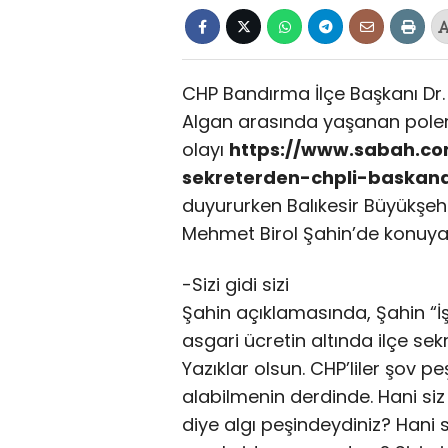
CHP Bandırma İlçe Başkanı Dr. 
Algan arasında yaşanan polemik
olayı
https://www.sabah.co
sekreterden-chpli-baskan
duyururken Balıkesir Büyükşeh
Mehmet Birol Şahin’de konuya il
-Sizi gidi sizi
Şahin açıklamasında, Şahin “İ
asgari ücretin altında ilçe sekre
Yazıklar olsun. CHP’liler şov pe
alabilmenin derdinde. Hani si
diye algı peşindeydiniz? Hani s