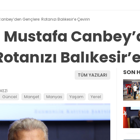
 Canbey’den Gençlere: Rotanızı Balıkesir’e Çevirin
li Mustafa Canbey
otanızı Balıkesir’
SON 
TÜM YAZILARI
KEZİ
Güncel
Manşet
Manyas
Yaşam
Yerel