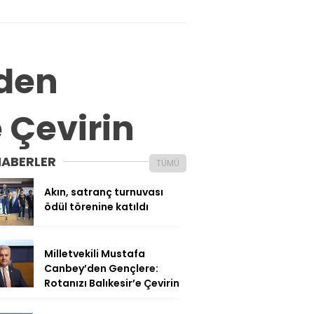
’den
e Çevirin
HABERLER
TÜMÜ
Akın, satranç turnuvası
ödül törenine katıldı
Milletvekili Mustafa
Canbey’den Gençlere:
Rotanızı Balıkesir’e Çevirin