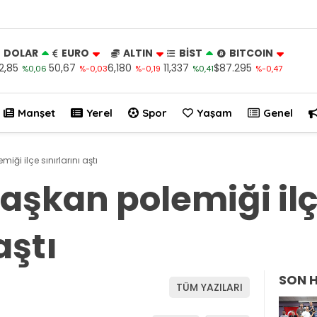
DOLAR
EURO
ALTIN
BİST
BITCOIN
2,85
50,67
6,180
11,337
$87.295
%0,06
%-0,03
%-0,19
%0,41
%-0,47
Manşet
Yerel
Spor
Yaşam
Genel
iği ilçe sınırlarını aştı
başkan polemiği il
aştı
SON 
TÜM YAZILARI