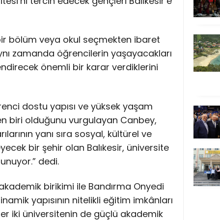
esi’ni tercih edecek gençleri Balıkesir’e
 bir bölüm veya okul seçmekten ibaret
aynı zamanda öğrencilerin yaşayacakları
endirecek önemli bir karar verdiklerini
öğrenci dostu yapısı ve yüksek yaşam
den biri olduğunu vurgulayan Canbey,
larının yanı sıra sosyal, kültürel ve
eyecek bir şehir olan Balıkesir, üniversite
unuyor.” dedi.
ü akademik birikimi ile Bandırma Onyedi
inamik yapısının nitelikli eğitim imkânları
r iki üniversitenin de güçlü akademik