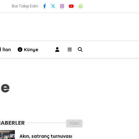
Bizi Takip Edin
İlan
Künye
çe
HABERLER
TÜMÜ
Akın, satranç turnuvası