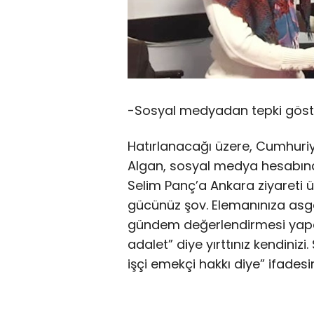
-Sosyal medyadan tepki göst
Hatırlanacağı üzere, Cumhuriye
Algan, sosyal medya hesabınd
Selim Panç’a Ankara ziyareti üz
gücünüz şov. Elemanınıza asga
gündem değerlendirmesi yaparl
adalet” diye yırttınız kendiniz
işçi emekçi hakkı diye” ifadesin