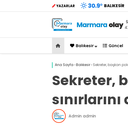
30.9
°
BALIKESIR
YAZARLAR
4
Balıkesir
Güncel
Ana Sayfa
›
Balıkesir
›
Sekreter, başkan polem
Sekreter, 
sınırlarını 
Admin admin