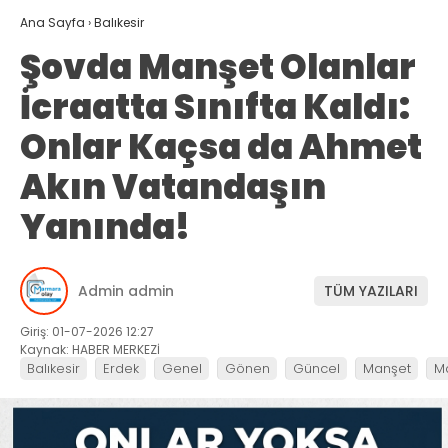
Ana Sayfa
›
Balıkesir
Şovda Manşet Olanlar
İcraatta Sınıfta Kaldı:
Onlar Kaçsa da Ahmet
Akın Vatandaşın
Yanında!
Admin admin
TÜM YAZILARI
Giriş: 01-07-2026 12:27
Kaynak: HABER MERKEZİ
Balıkesir
Erdek
Genel
Gönen
Güncel
Manşet
M