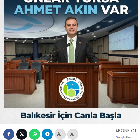
ABONE OL
+
-