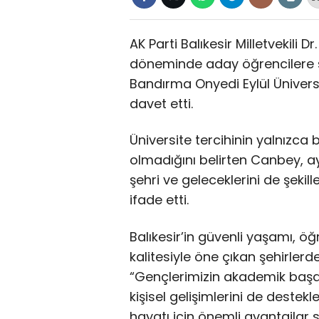
AK Parti Balıkesir Milletvekili 
döneminde aday öğrencilere ses
Bandırma Onyedi Eylül Üniversit
davet etti.
Üniversite tercihinin yalnızca
olmadığını belirten Canbey, 
şehri ve geleceklerini de şekill
ifade etti.
Balıkesir’in güvenli yaşamı, 
kalitesiyle öne çıkan şehirler
“Gençlerimizin akademik başarı
kişisel gelişimlerini de destekl
hayatı için önemli avantajlar s