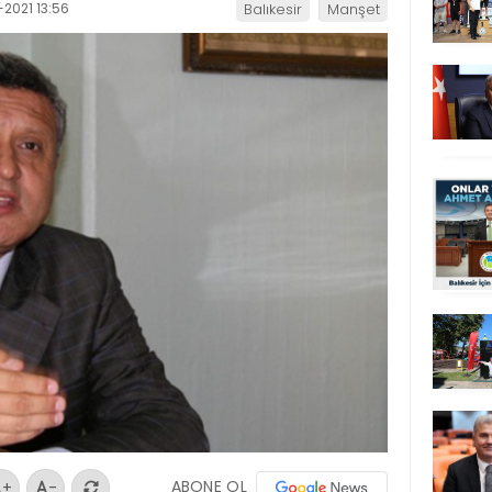
2021 13:56
Balıkesir
Manşet
ABONE OL
+
-