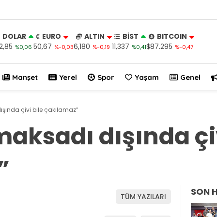
DOLAR
EURO
ALTIN
BİST
BITCOIN
2,85
50,67
6,180
11,337
$87.295
%0,06
%-0,03
%-0,19
%0,41
%-0,47
Manşet
Yerel
Spor
Yaşam
Genel
ışında çivi bile çakılamaz”
maksadı dışında çiv
”
SON 
TÜM YAZILARI