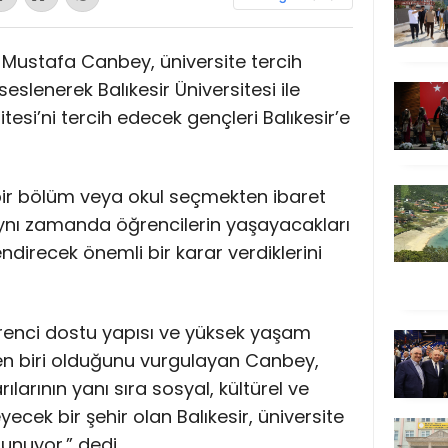
Dr. Mustafa Canbey, üniversite tercih
lenerek Balıkesir Üniversitesi ile
esi’ni tercih edecek gençleri Balıkesir’e
 bir bölüm veya okul seçmekten ibaret
aynı zamanda öğrencilerin yaşayacakları
endirecek önemli bir karar verdiklerini
öğrenci dostu yapısı ve yüksek yaşam
den biri olduğunu vurgulayan Canbey,
larının yanı sıra sosyal, kültürel ve
eyecek bir şehir olan Balıkesir, üniversite
unuyor.” dedi.