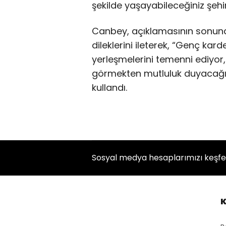
şekilde yaşayabileceğiniz şehir
Canbey, açıklamasının sonun
dileklerini ileterek, “Genç kard
yerleşmelerini temenni ediyor,
görmekten mutluluk duyacağımı
kullandı.
Sosyal medya hesaplarımızı keşf
K