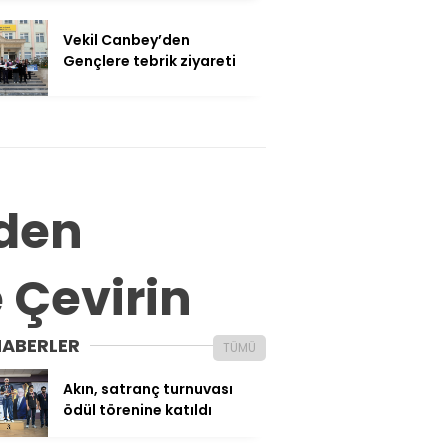
Vekil Canbey’den
Gençlere tebrik ziyareti
’den
e Çevirin
HABERLER
TÜMÜ
Akın, satranç turnuvası
ödül törenine katıldı