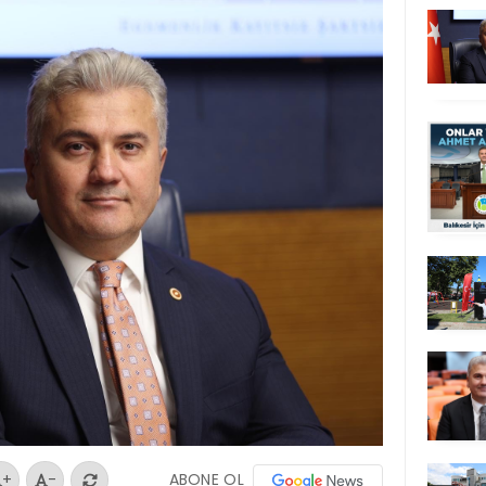
ABONE OL
+
-