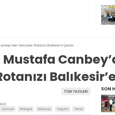
 Canbey’den Gençlere: Rotanızı Balıkesir’e Çevirin
li Mustafa Canbey
otanızı Balıkesir’
SON 
TÜM YAZILARI
KEZİ
Güncel
Manşet
Manyas
Yaşam
Yerel