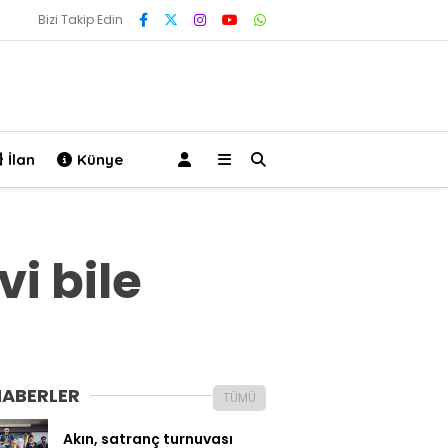
Bizi Takip Edin
İlan
Künye
i bile
HABERLER
TÜMÜ
Akın, satranç turnuvası