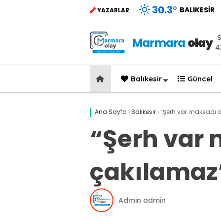
30.3
°
BALIKESIR
YAZARLAR
4
Balıkesir
Güncel
Ana Sayfa
›
Balıkesir
›
“Şerh var maksadı d
“Şerh var 
çakılamaz
Admin admin