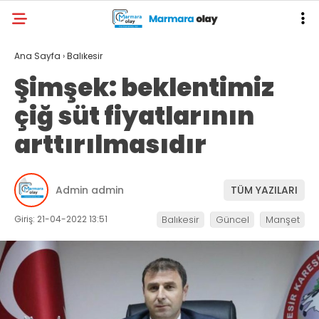
Ana Sayfa
›
Balıkesir
Şimşek: beklentimiz
çiğ süt fiyatlarının
arttırılmasıdır
Admin admin
TÜM YAZILARI
Giriş: 21-04-2022 13:51
Balıkesir
Güncel
Manşet