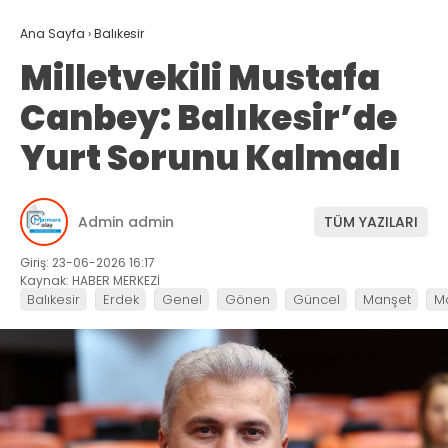
Ana Sayfa
›
Balıkesir
Milletvekili Mustafa
Canbey: Balıkesir’de
Yurt Sorunu Kalmadı
Admin admin
TÜM YAZILARI
Giriş: 23-06-2026 16:17
Kaynak: HABER MERKEZİ
Balıkesir
Erdek
Genel
Gönen
Güncel
Manşet
M