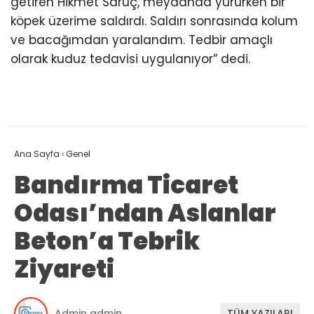
getiren Hikmet Saruç, meydanda yürürken bir
köpek üzerime saldırdı. Saldırı sonrasında kolum
ve bacağımdan yaralandım. Tedbir amaçlı
olarak kuduz tedavisi uygulanıyor” dedi.
Ana Sayfa
›
Genel
Bandırma Ticaret
Odası’ndan Aslanlar
Beton’a Tebrik
Ziyareti
Admin admin
TÜM YAZILARI