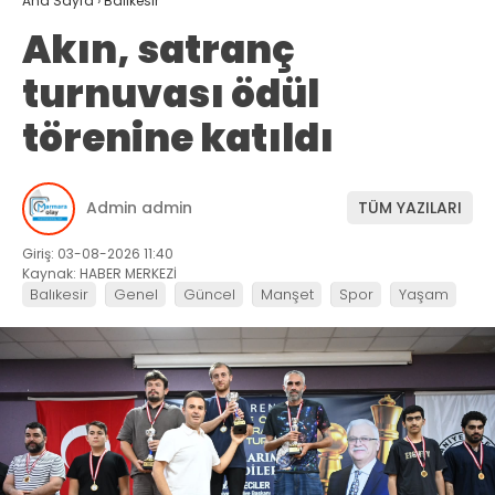
Ana Sayfa
›
Balıkesir
Akın, satranç
turnuvası ödül
törenine katıldı
Admin admin
TÜM YAZILARI
Giriş: 03-08-2026 11:40
Kaynak: HABER MERKEZİ
Balıkesir
Genel
Güncel
Manşet
Spor
Yaşam