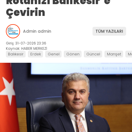
Rotanızı Balıkesir’e
Çevirin
Admin admin
TÜM YAZILARI
Giriş: 31-07-2026 23:36
Kaynak: HABER MERKEZİ
Balıkesir
Erdek
Genel
Gönen
Güncel
Manşet
M