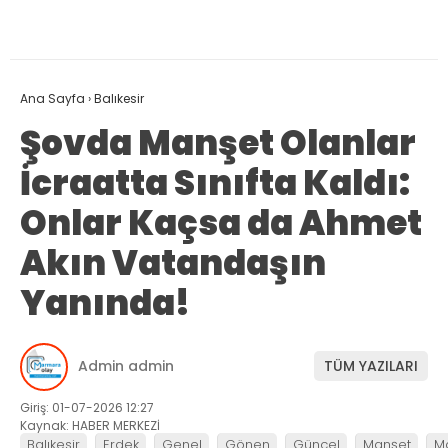
Ana Sayfa
›
Balıkesir
Şovda Manşet Olanlar
İcraatta Sınıfta Kaldı:
Onlar Kaçsa da Ahmet
Akın Vatandaşın
Yanında!
Admin admin
TÜM YAZILARI
Giriş: 01-07-2026 12:27
Kaynak: HABER MERKEZİ
Balıkesir
Erdek
Genel
Gönen
Güncel
Manşet
M