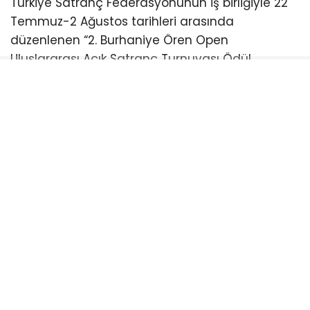
Türkiye Satranç Federasyonunun iş birliğiyle 22
Temmuz-2 Ağustos tarihleri arasında
düzenlenen “2. Burhaniye Ören Open
Uluslararası Açık Satranç Turnuvası Ödül
Töreni”ne katıldı.
Burhaniye Ahmet Akın Kültür
Merkezi’nde düzenlenen törene Akın’ın yanı sıra
CHP Balıkesir Milletvekili Serkan Sarı, Burhaniye
Belediye Başkanı Ali Kemal Deveciler, CHP
Balıkesir İl Başkanı Fikret Şahin, Türkiye Satranç
Federasyonu Başkanı Fethi Apaydın, Türkiye
Satranç Federasyonu (TSF) Balıkesir İl Temsilcisi
Mete Deniz, hakemler, antrenörler, sporcular,
veliler ve satrançseverler katıldı. Türkiye’nin ve
dünyanın farklı noktalarından gelen satranç
sporcularını buluşturan turnuvada ödüller
sahiplerini buldu.