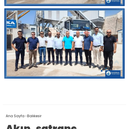
Ana Sayfa
›
Balıkesir
Akın, satranç