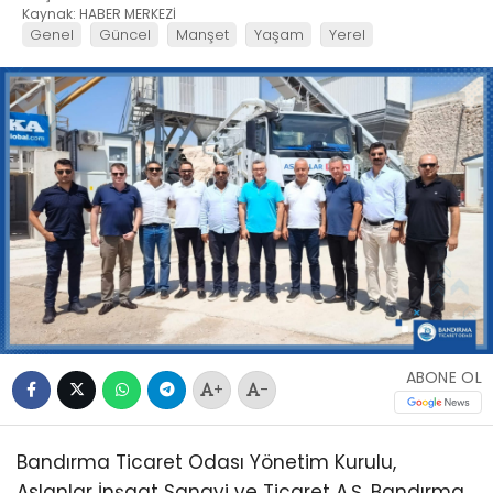
Kaynak: HABER MERKEZİ
Genel
Güncel
Manşet
Yaşam
Yerel
ABONE OL
+
-
Bandırma Ticaret Odası Yönetim Kurulu,
Aslanlar İnşaat Sanayi ve Ticaret A.Ş. Bandırma