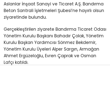
Aslanlar İnşaat Sanayi ve Ticaret A.Ş. Bandırma
Beton Santrali İşletmeleri Şubesi’ne hayırlı olsun
ziyaretinde bulundu.
Gerçekleştirilen ziyarete Bandırma Ticaret Odası
Yönetim Kurulu Başkanı Bahadır Çolak, Yönetim
Kurulu Başkan Yardımcısı Sönmez Bekdemir,
Yönetim Kurulu Üyeleri Alper Sargın, Armağan
Ahmet Ergüzeloğlu, Evren Çaprak ve Osman
Lafçı katıldı.
Ziyarette firma yetkilileriyle bir araya gelen
Yönetim Kurulu üyeleri, işletmenin Bandırma’ya
ve bölge ekonomisine değer katacağına olan
inançlarını dile getirerek yeni yatırımlarının
hayırlı ve bereketli olması temennisinde
bulundu.