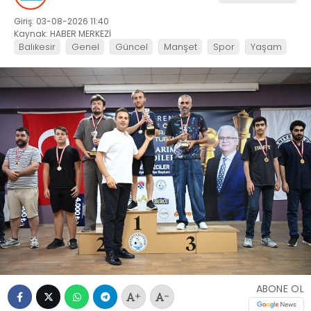
Giriş: 03-08-2026 11:40
Kaynak: HABER MERKEZİ
Balıkesir
Genel
Güncel
Manşet
Spor
Yaşam
ABONE OL
+
-