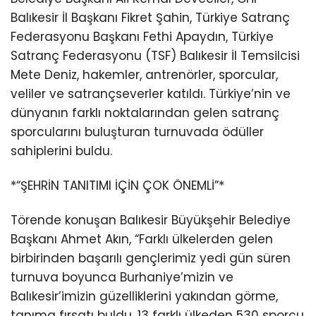
Balıkesir İl Başkanı Fikret Şahin, Türkiye Satranç
Federasyonu Başkanı Fethi Apaydın, Türkiye
Satranç Federasyonu (TSF) Balıkesir İl Temsilcisi
Mete Deniz, hakemler, antrenörler, sporcular,
veliler ve satrançseverler katıldı. Türkiye’nin ve
dünyanın farklı noktalarından gelen satranç
sporcularını buluşturan turnuvada ödüller
sahiplerini buldu.
*“ŞEHRİN TANITIMI İÇİN ÇOK ÖNEMLİ”*
Törende konuşan Balıkesir Büyükşehir Belediye
Başkanı Ahmet Akın, “Farklı ülkelerden gelen
birbirinden başarılı gençlerimiz yedi gün süren
turnuva boyunca Burhaniye’mizin ve
Balıkesir’imizin güzelliklerini yakından görme,
tanıma fırsatı buldu. 13 farklı ülkeden 530 sporcu