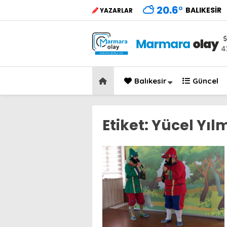
20.6
°
BALIKESIR
YAZARLAR
4
Balıkesir
Güncel
Etiket:
Yücel Yıl