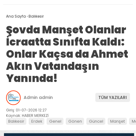
Ana Sayfa
›
Balıkesir
Şovda Manşet Olanlar
İcraatta Sınıfta Kaldı:
Onlar Kaçsa da Ahmet
Akın Vatandaşın
Yanında!
Admin admin
TÜM YAZILARI
Giriş: 01-07-2026 12:27
Kaynak: HABER MERKEZİ
Balıkesir
Erdek
Genel
Gönen
Güncel
Manşet
M