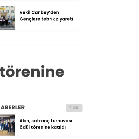
Vekil Canbey’den
Gençlere tebrik ziyareti
 törenine
HABERLER
TÜMÜ
Akın, satranç turnuvası
ödül törenine katıldı