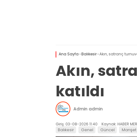
Ana Sayfa
›
Balıkesir
›
Akın, satranç turnuva
Akın, satr
katıldı
Admin admin
Giriş: 03-08-2026 11:40
Kaynak: HABER MER
Balıkesir
Genel
Güncel
Manşet