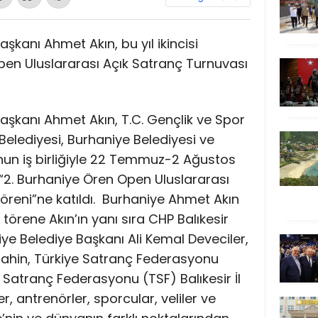
aşkanı Ahmet Akın, bu yıl ikincisi
en Uluslararası Açık Satranç Turnuvası
Başkanı Ahmet Akın, T.C. Gençlik ve Spor
 Belediyesi, Burhaniye Belediyesi ve
un iş birliğiyle 22 Temmuz-2 Ağustos
 “2. Burhaniye Ören Open Uluslararası
reni”ne katıldı.
Burhaniye Ahmet Akın
törene Akın’ın yanı sıra CHP Balıkesir
niye Belediye Başkanı Ali Kemal Deveciler,
t Şahin, Türkiye Satranç Federasyonu
 Satranç Federasyonu (TSF) Balıkesir İl
, antrenörler, sporcular, veliler ve