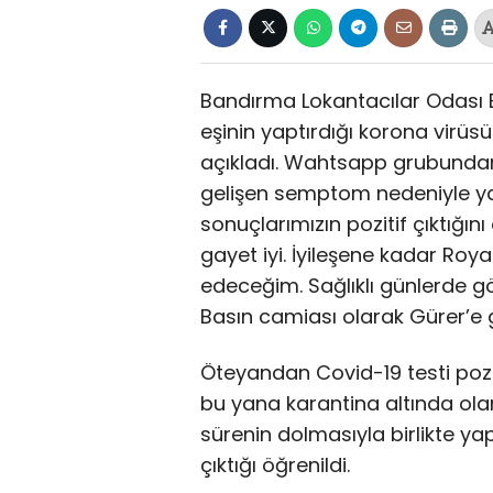
Bandırma Lokantacılar Odası 
eşinin yaptırdığı korona virüsü 
açıkladı. Wahtsapp grubunda
gelişen semptom nedeniyle ya
sonuçlarımızın pozitif çıktığı
gayet iyi. İyileşene kadar Ro
edeceğim. Sağlıklı günlerde gör
Basın camiası olarak Gürer’e ge
Öteyandan Covid-19 testi poziti
bu yana karantina altında olan 
sürenin dolmasıyla birlikte yap
çıktığı öğrenildi.