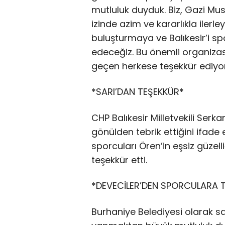
mutluluk duyduk. Biz, Gazi Mus
izinde azim ve kararlıkla ilerl
buluşturmaya ve Balıkesir’i
edeceğiz. Bu önemli organiz
geçen herkese teşekkür ediyor
*SARI’DAN TEŞEKKÜR*
CHP Balıkesir Milletvekili Serk
gönülden tebrik ettiğini ifade 
sporcuları Ören’in eşsiz güze
teşekkür etti.
*DEVECİLER’DEN SPORCULARA T
Burhaniye Belediyesi olarak sa