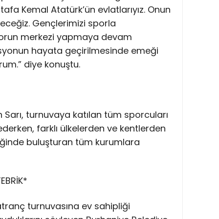
tafa Kemal Atatürk’ün evlatlarıyız. Onun
eyeceğiz. Gençlerimizi sporla
 sporun merkezi yapmaya devam
asyonun hayata geçirilmesinde emeği
um.” diye konuştu.
an Sarı, turnuvaya katılan tüm sporcuları
ederken, farklı ülkelerden ve kentlerden
lliğinde buluşturan tüm kurumlara
EBRİK*
tranç turnuvasına ev sahipliği