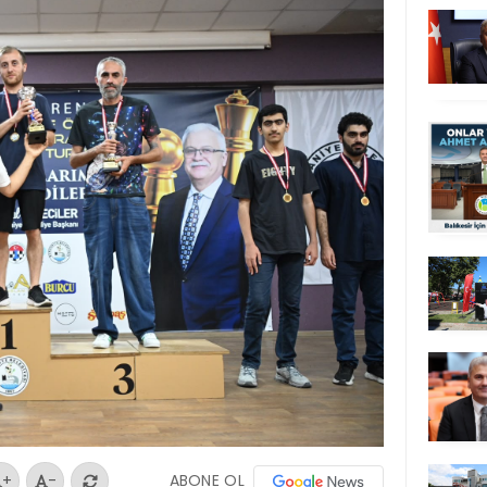
ABONE OL
+
-