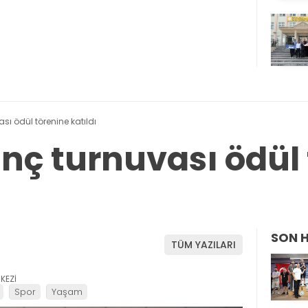
sı ödül törenine katıldı
anç turnuvası ödül
SON 
TÜM YAZILARI
KEZİ
Spor
Yaşam