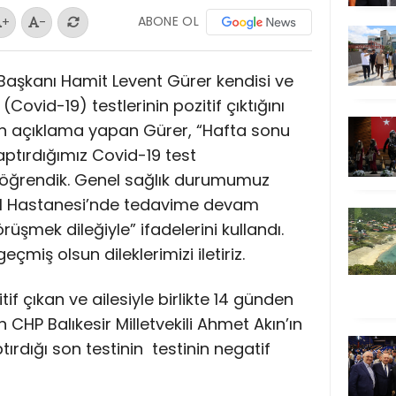
ABONE OL
+
-
Başkanı Hamit Levent Gürer kendisi ve
(Covid-19) testlerinin pozitif çıktığını
n açıklama yapan Gürer, “Hafta sonu
ptırdığımız Covid-19 test
nı öğrendik. Genel sağlık durumumuz
yal Hastanesi’nde tedavime devam
üşmek dileğiyle” ifadelerini kullandı.
çmiş olsun dileklerimizi iletiriz.
f çıkan ve ailesiyle birlikte 14 günden
CHP Balıkesir Milletvekili Ahmet Akın’ın
tırdığı son testinin testinin negatif