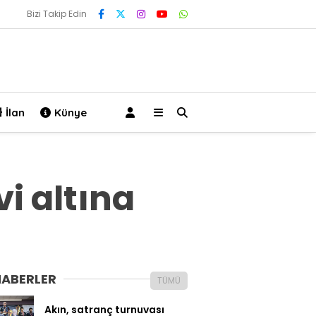
Bizi Takip Edin
İlan
Künye
vi altına
HABERLER
TÜMÜ
Akın, satranç turnuvası