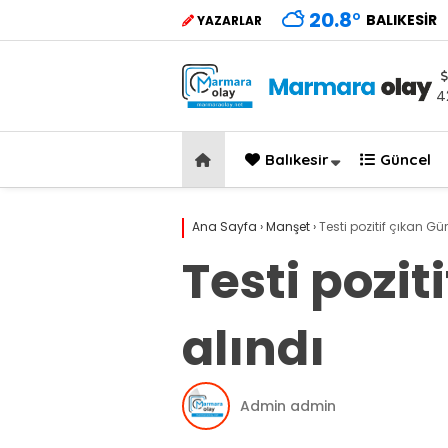
20.8
°
BALIKESIR
YAZARLAR
4
Balıkesir
Güncel
Ana Sayfa
›
Manşet
›
Testi pozitif çıkan Gü
Testi pozit
alındı
Admin admin