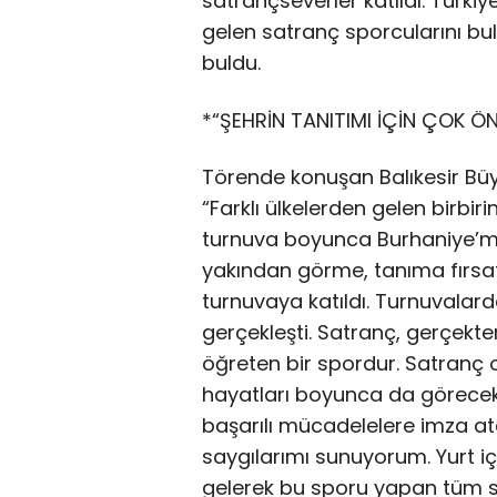
satrançseverler katıldı. Türkiy
gelen satranç sporcularını bul
buldu.
*“ŞEHRİN TANITIMI İÇİN ÇOK ÖN
Törende konuşan Balıkesir Büy
“Farklı ülkelerden gelen birbir
turnuva boyunca Burhaniye’mizin
yakından görme, tanıma fırsatı
turnuvaya katıldı. Turnuvala
gerçekleşti. Satranç, gerçekten
öğreten bir spordur. Satranç
hayatları boyunca da görecekl
başarılı mücadelelere imza a
saygılarımı sunuyorum. Yurt i
gelerek bu sporu yapan tüm s