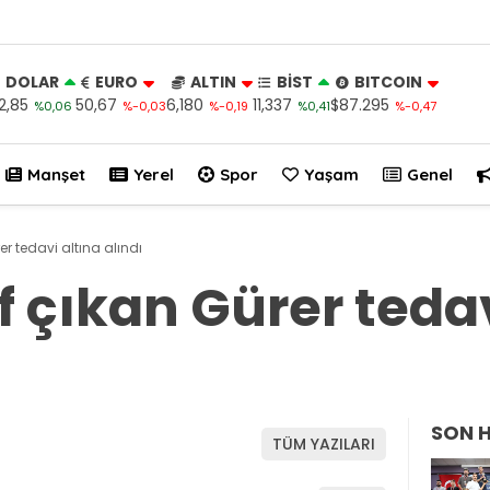
DOLAR
EURO
ALTIN
BİST
BITCOIN
2,85
50,67
6,180
11,337
$87.295
%0,06
%-0,03
%-0,19
%0,41
%-0,47
Manşet
Yerel
Spor
Yaşam
Genel
rer tedavi altına alındı
if çıkan Gürer teda
SON 
TÜM YAZILARI