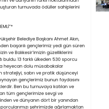
e’nin ve dünyanın farklı noktalarından
uşturan turnuvada ödüller sahiplerini
EMLİ”*
ükşehir Belediye Başkanı Ahmet Akın,
inden başarılı gençlerimiz yedi gün süren
 ve Balıkesir’imizin güzelliklerini
 buldu. 13 farklı ülkeden 530 sporcu
rda heyecan dolu müsabakalar
 stratejiyi, sabrı ve pratik düşünceyi
 oynayan gençlerimiz bunun faydasını
erdir. Ben bu turnuvaya katılan ve
tan tüm gençlerimize sevgi ve
çinden ve dünyanın dört bir yanından
porcularımızı şehrimizde ağırlamaktan