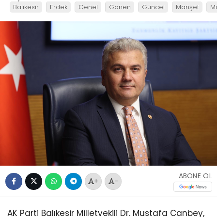
Balıkesir
Erdek
Genel
Gönen
Güncel
Manşet
M
ABONE OL
+
-
AK Parti Balıkesir Milletvekili Dr. Mustafa Canbey,