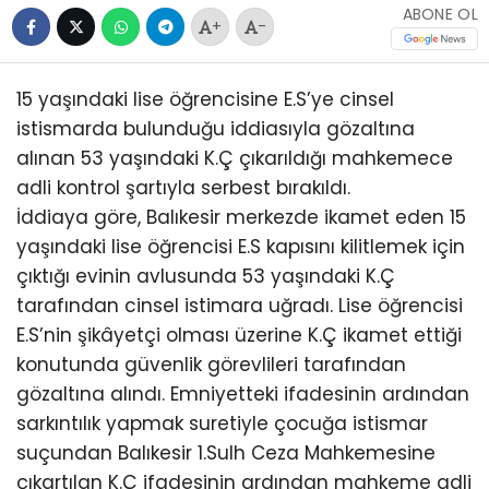
ABONE OL
+
-
15 yaşındaki lise öğrencisine E.S’ye cinsel
istismarda bulunduğu iddiasıyla gözaltına
alınan 53 yaşındaki K.Ç çıkarıldığı mahkemece
adli kontrol şartıyla serbest bırakıldı.
İddiaya göre, Balıkesir merkezde ikamet eden 15
yaşındaki lise öğrencisi E.S kapısını kilitlemek için
çıktığı evinin avlusunda 53 yaşındaki K.Ç
tarafından cinsel istimara uğradı. Lise öğrencisi
E.S’nin şikâyetçi olması üzerine K.Ç ikamet ettiği
konutunda güvenlik görevlileri tarafından
gözaltına alındı. Emniyetteki ifadesinin ardından
sarkıntılık yapmak suretiyle çocuğa istismar
suçundan Balıkesir 1.Sulh Ceza Mahkemesine
çıkartılan K.Ç ifadesinin ardından mahkeme adli