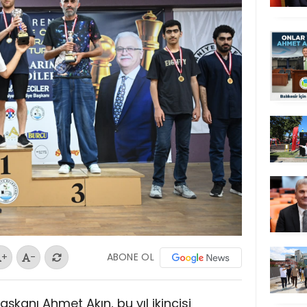
ABONE OL
+
-
aşkanı Ahmet Akın, bu yıl ikincisi