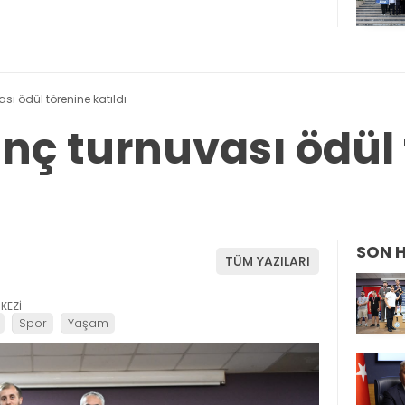
sı ödül törenine katıldı
anç turnuvası ödül
SON 
TÜM YAZILARI
KEZİ
Spor
Yaşam