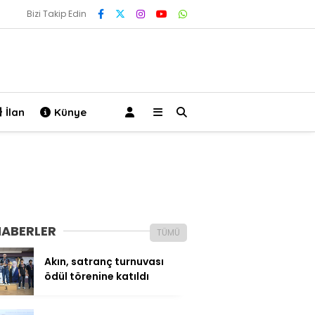
Bizi Takip Edin
İlan
Künye
HABERLER
TÜMÜ
Akın, satranç turnuvası
ödül törenine katıldı