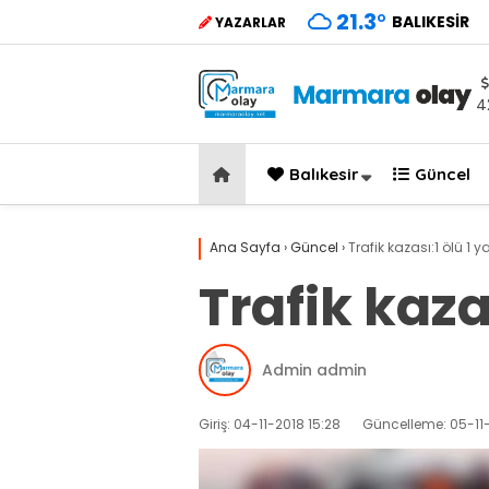
21.3
°
BALIKESIR
YAZARLAR
4
Balıkesir
Güncel
Ana Sayfa
›
Güncel
›
Trafik kazası:1 ölü 1 ya
Trafik kazas
Admin admin
Giriş: 04-11-2018 15:28
Güncelleme: 05-11-2