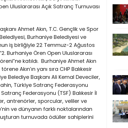
en Uluslararası Açık Satranç Turnuvası
Başkanı Ahmet Akın, T.C. Gençlik ve Spor
 Belediyesi, Burhaniye Belediyesi ve
un iş birliğiyle 22 Temmuz-2 Ağustos
 “2. Burhaniye Ören Open Uluslararası
reni”ne katıldı.
Burhaniye Ahmet Akın
törene Akın’ın yanı sıra CHP Balıkesir
niye Belediye Başkanı Ali Kemal Deveciler,
t Şahin, Türkiye Satranç Federasyonu
 Satranç Federasyonu (TSF) Balıkesir İl
, antrenörler, sporcular, veliler ve
e’nin ve dünyanın farklı noktalarından
uşturan turnuvada ödüller sahiplerini