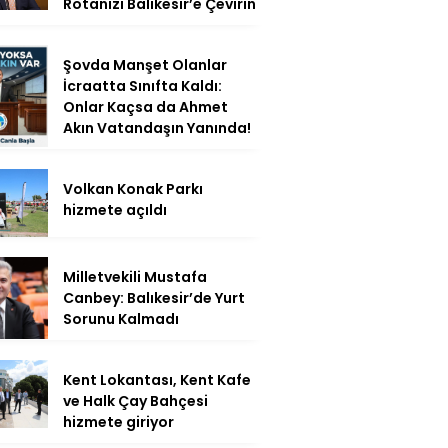
Rotanızı Balıkesir’e Çevirin
Şovda Manşet Olanlar
İcraatta Sınıfta Kaldı:
Onlar Kaçsa da Ahmet
Akın Vatandaşın Yanında!
Volkan Konak Parkı
hizmete açıldı
Milletvekili Mustafa
Canbey: Balıkesir’de Yurt
Sorunu Kalmadı
Kent Lokantası, Kent Kafe
ve Halk Çay Bahçesi
hizmete giriyor