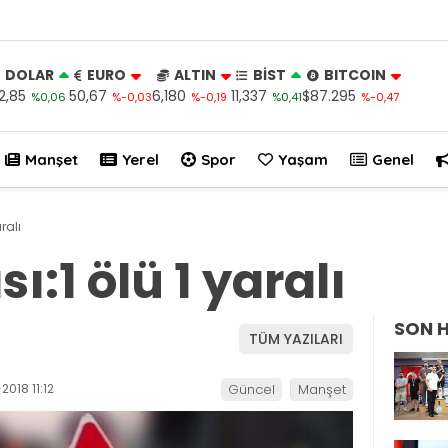
DOLAR
EURO
ALTIN
BİST
BITCOIN
2,85
50,67
6,180
11,337
$87.295
%0,06
%-0,03
%-0,19
%0,41
%-0,47
Manşet
Yerel
Spor
Yaşam
Genel
ralı
ı:1 ölü 1 yaralı
SON 
TÜM YAZILARI
018 11:12
Güncel
Manşet