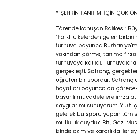
*“ŞEHRİN TANITIMI İÇİN ÇOK ÖN
Törende konuşan Balıkesir Büy
“Farklı ülkelerden gelen birbir
turnuva boyunca Burhaniye’mizin
yakından görme, tanıma fırsatı
turnuvaya katıldı. Turnuvala
gerçekleşti. Satranç, gerçekten
öğreten bir spordur. Satranç
hayatları boyunca da görecekl
başarılı mücadelelere imza a
saygılarımı sunuyorum. Yurt i
gelerek bu sporu yapan tüm s
mutluluk duyduk. Biz, Gazi Mus
izinde azim ve kararlıkla ilerl