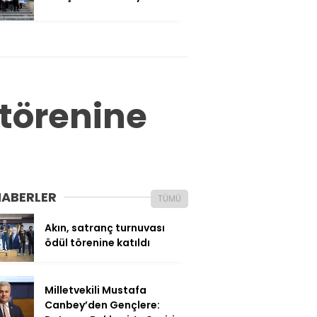
 törenine
HABERLER
TÜMÜ
Akın, satranç turnuvası
ödül törenine katıldı
Milletvekili Mustafa
Canbey’den Gençlere: