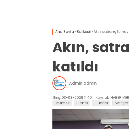
Ana Sayfa
›
Balıkesir
›
Akın, satranç turnuva
Akın, satr
katıldı
Admin admin
Giriş: 03-08-2026 11:40
Kaynak: HABER MER
Balıkesir
Genel
Güncel
Manşet