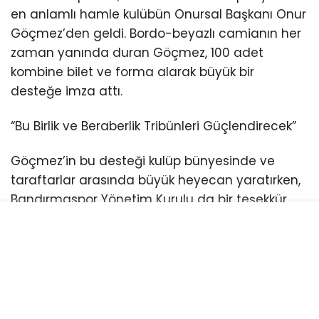
en anlamlı hamle kulübün Onursal Başkanı Onur
Göçmez’den geldi. Bordo-beyazlı camianın her
zaman yanında duran Göçmez, 100 adet
kombine bilet ve forma alarak büyük bir
desteğe imza attı.
“Bu Birlik ve Beraberlik Tribünleri Güçlendirecek”
Göçmez’in bu desteği kulüp bünyesinde ve
taraftarlar arasında büyük heyecan yaratırken,
Bandırmaspor Yönetim Kurulu da bir teşekkür
mesajı yayımladı. Göçmez’in desteğinin
camiaya moral ve güç verdiğini vurgulayan
yönetim, mesajında şu ifadelere yer verdi:
“Onursal Başkanımız Sayın Onur Göçmez’in,
kombine kampanyamıza 100 adet kombine +