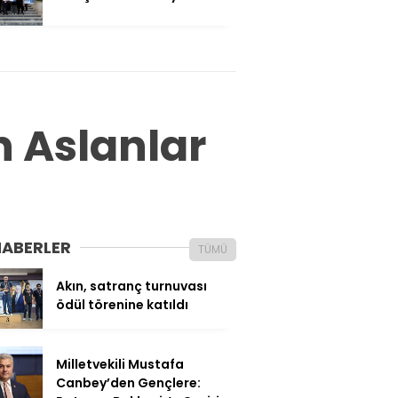
 Aslanlar
HABERLER
TÜMÜ
Akın, satranç turnuvası
ödül törenine katıldı
Milletvekili Mustafa
Canbey’den Gençlere: