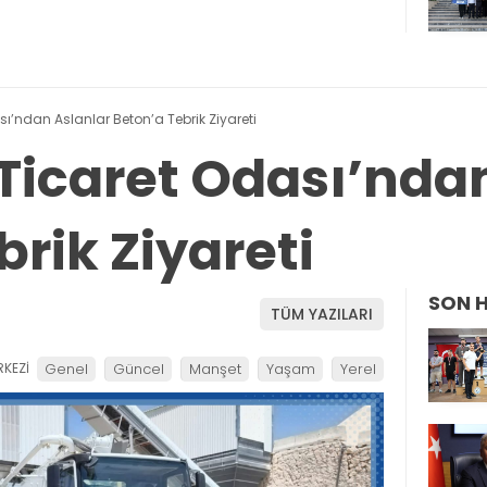
’ndan Aslanlar Beton’a Tebrik Ziyareti
icaret Odası’ndan
rik Ziyareti
SON 
TÜM YAZILARI
KEZİ
Genel
Güncel
Manşet
Yaşam
Yerel