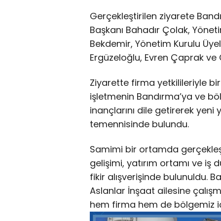
Gerçekleştirilen ziyarete Ban
Başkanı Bahadır Çolak, Yönet
Bekdemir, Yönetim Kurulu Üye
Ergüzeloğlu, Evren Çaprak ve O
Ziyarette firma yetkilileriyle b
işletmenin Bandırma’ya ve bö
inançlarını dile getirerek yeni 
temennisinde bulundu.
Samimi bir ortamda gerçekle
gelişimi, yatırım ortamı ve iş dü
fikir alışverişinde bulunuldu.
Aslanlar İnşaat ailesine çalışm
hem firma hem de bölgemiz için