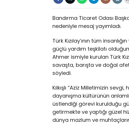
Bandırma Ticaret Odası Başkanı
nedeniyle mesaj yayımladı.
Türk Kızılay’ının tüm insanlığ
güçlü yardım teşkilatı olduğunun 
Ahmer ismiyle kurulan Türk Kı
savaşta, barışta ve doğal af
söyledi.
Kılkışlı “Aziz Milletimizin sevg
dayanışma kültürünün anlamlı b
üstlendiği görevi kurulduğu g
getirmekte ve yaptığı güzel hi
dünya mazlum ve muhtaçlarını