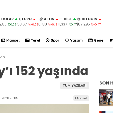
DOLAR
EURO
ALTIN
BİST
BITCOIN
2,85
50,67
6,180
11,337
$87.295
%0,06
%-0,03
%-0,19
%0,41
%-0,47
Manşet
Yerel
Spor
Yaşam
Genel
ında
y’ı 152 yaşında
SON 
TÜM YAZILARI
1-2020 23:05
Manşet