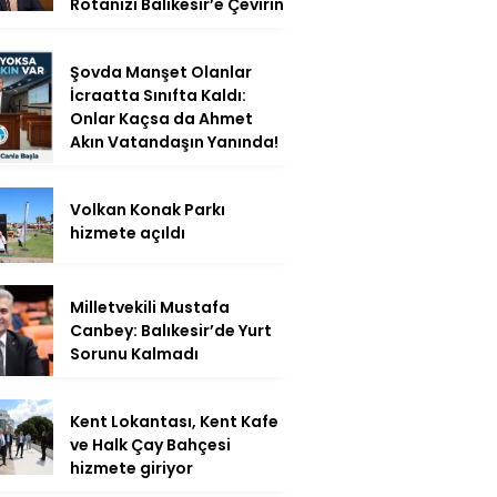
Rotanızı Balıkesir’e Çevirin
Şovda Manşet Olanlar
İcraatta Sınıfta Kaldı:
Onlar Kaçsa da Ahmet
Akın Vatandaşın Yanında!
Volkan Konak Parkı
hizmete açıldı
Milletvekili Mustafa
Canbey: Balıkesir’de Yurt
Sorunu Kalmadı
Kent Lokantası, Kent Kafe
ve Halk Çay Bahçesi
hizmete giriyor