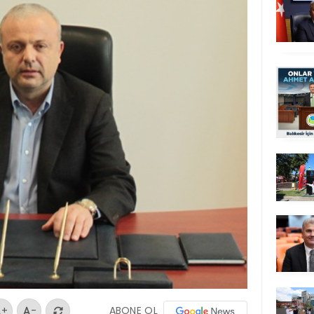
ABONE OL
+
-