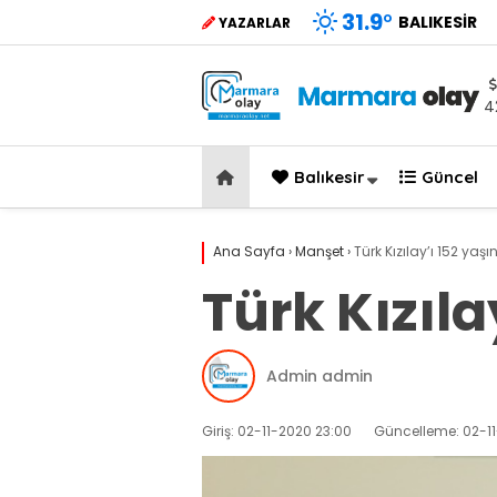
31.9
°
BALIKESIR
YAZARLAR
4
Balıkesir
Güncel
Ana Sayfa
›
Manşet
›
Türk Kızılay’ı 152 yaş
Türk Kızıla
Admin admin
Giriş: 02-11-2020 23:00
Güncelleme: 02-1