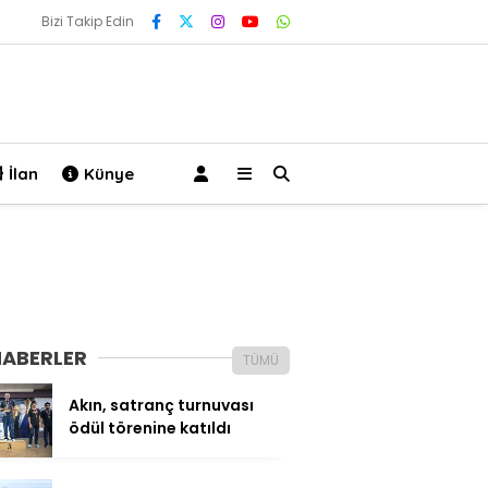
Bizi Takip Edin
İlan
Künye
HABERLER
TÜMÜ
Akın, satranç turnuvası
ödül törenine katıldı