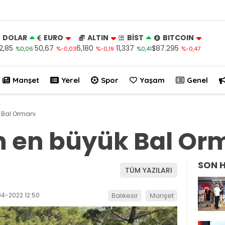
DOLAR
EURO
ALTIN
BİST
BITCOIN
2,85
50,67
6,180
11,337
$87.295
%0,06
%-0,03
%-0,19
%0,41
%-0,47
Manşet
Yerel
Spor
Yaşam
Genel
k Bal Ormanı
n en büyük Bal Or
SON 
TÜM YAZILARI
4-2022 12:50
Balıkesir
Manşet