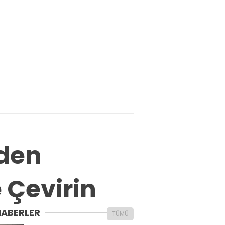
’den
e Çevirin
HABERLER
TÜMÜ