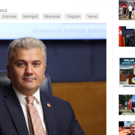
KEZİ
Güncel
Manşet
Manyas
Yaşam
Yerel