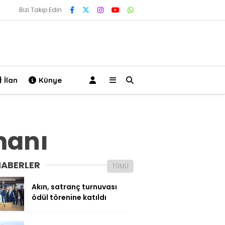
Bizi Takip Edin
İlan
Künye
manı
HABERLER
TÜMÜ
Akın, satranç turnuvası
ödül törenine katıldı