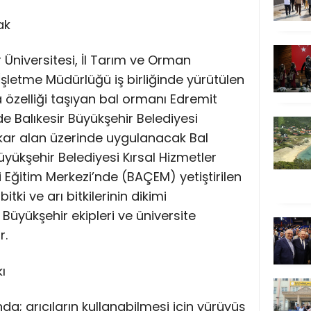
ak
r Üniversitesi, İl Tarım ve Orman
şletme Müdürlüğü iş birliğinde yürütülen
 özelliği taşıyan bal ormanı Edremit
e Balıkesir Büyükşehir Belediyesi
ekar alan üzerinde uygulanacak Bal
ükşehir Belediyesi Kırsal Hizmetler
i Eğitim Merkezi’nde (BAÇEM) yetiştirilen
tki ve arı bitkilerinin dikimi
ri Büyükşehir ekipleri ve üniversite
r.
ı
da; arıcıların kullanabilmesi için yürüyüş