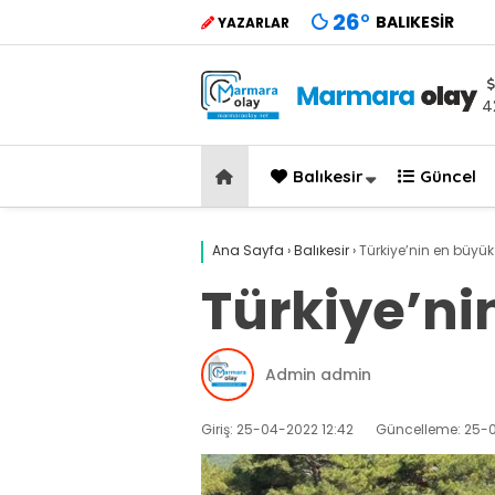
26
°
BALIKESIR
YAZARLAR
4
Balıkesir
Güncel
Ana Sayfa
›
Balıkesir
›
Türkiye’nin en büyü
Türkiye’ni
Admin admin
Giriş: 25-04-2022 12:42
Güncelleme: 25-0