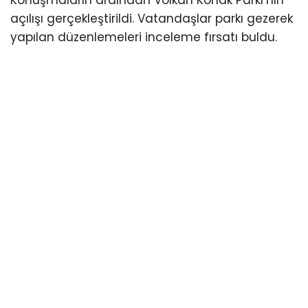
Konuşmaların ardından Volkan Konak Parkı’nın
açılışı gerçekleştirildi. Vatandaşlar parkı gezerek
yapılan düzenlemeleri inceleme fırsatı buldu.