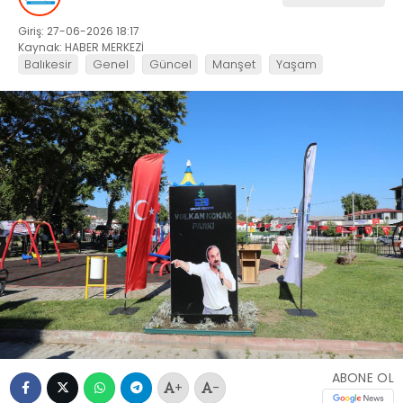
Giriş: 27-06-2026 18:17
Kaynak: HABER MERKEZİ
Balıkesir
Genel
Güncel
Manşet
Yaşam
ABONE OL
+
-