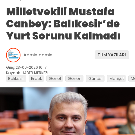
Milletvekili Mustafa
Canbey: Balıkesir’de
Yurt Sorunu Kalmadı
Admin admin
TÜM YAZILARI
Giriş: 23-06-2026 16:17
Kaynak: HABER MERKEZİ
Balıkesir
Erdek
Genel
Gönen
Güncel
Manşet
M