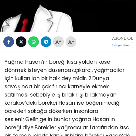
ABONE OL
+
-
Yağma Hasan’ın böreği kısa yoldan köşe
dönmek isteyen düzenbaz,çıkarcı, yağmacılar
için kullanılan bir halk deyimidir. 2.Dünya
savaşında bir çok fırıncı karneyle ekmek
satılması sebebiyle iş bırakır.İşi bırakmayan
karaköy’deki börekçi Hasan ise beğenmediği
börekleri sokağa dökerken insanlara
seslenir.Gelin,gelin bunlar yağma Hasan’ın
böreği diye.Börek’ler yağmacılar tarafından kısa
bir zaman içinde kapışılır,bizim börekci Hasan’da