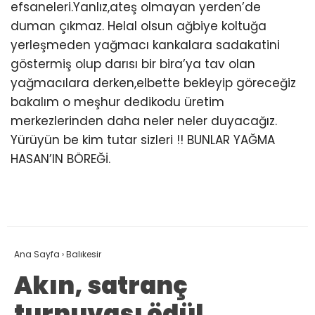
efsaneleri.Yanlız,ateş olmayan yerden’de
duman çıkmaz. Helal olsun ağbiye koltuğa
yerleşmeden yağmacı kankalara sadakatini
göstermiş olup darısı bir bira’ya tav olan
yağmacılara derken,elbette bekleyip göreceğiz
bakalım o meşhur dedikodu üretim
merkezlerinden daha neler neler duyacağız.
Yürüyün be kim tutar sizleri !! BUNLAR YAĞMA
HASAN’IN BÖREĞİ.
Ana Sayfa
›
Balıkesir
Akın, satranç
turnuvası ödül