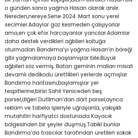
o günden sonra yağma Hasan olarak anılır.
Nereden,nereye.Sene 2024 .Mart sonu yerel
secimler.Adaylar gaz kesmeden çalışıyorlar
ama,en çok efor harcayanlar yancılar.Adamlar
daha destek verdikleri ağbileri koltuğa
oturmadan Bandırma’yı yağma Hasan’ın böreği
gibi yağmalamaya başlamışlar bile.Büyük
ağbileri söz vermiş. Batan geminin malları misali
devamlı dedikodu ürettikleri yerlerde açmışlar
Bandırma haritasını,başlamışlar yer
tespitlerine,birisi Sahil Yeniceden beş
parsel,diğeri Dutliman’dan dört parsel,ayrıca
reklam ve tabela işleriyle uğraşanla, yakışıklı
mutahitin harfiyatci dostunada Kayacık
bölgesinden bir şeyler düşmüş.Tabiki bunlar
Bandırma’da trascılar tarafından üretilen sokak