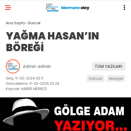
Ana Sayfa
›
Güncel
YAĞMA HASAN’IN
BÖREĞİ
Admin admin
TÜM YAZILARI
Giriş: 11-03-2024 03:11
Güncel
Manşet
Güncelleme: 11-03-2024 03:24
Kaynak: HABER MERKEZİ