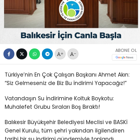
ABONE OL
+
-
Türkiye’nin En Çok Çalışan Başkanı Ahmet Akın:
“Siz Gelmeseniz de Biz Bu İndirimi Yapacağız!”
Vatandaşın Su İndirimine Koltuk Boykotu:
Muhalefet Grubu Sıraları Boş Bıraktı!
Balıkesir Büyükşehir Belediyesi Meclisi ve BASKİ
Genel Kurulu, tüm şehri yakından ilgilendiren
tarihi bir su indirimi gündemiyle toplandı.