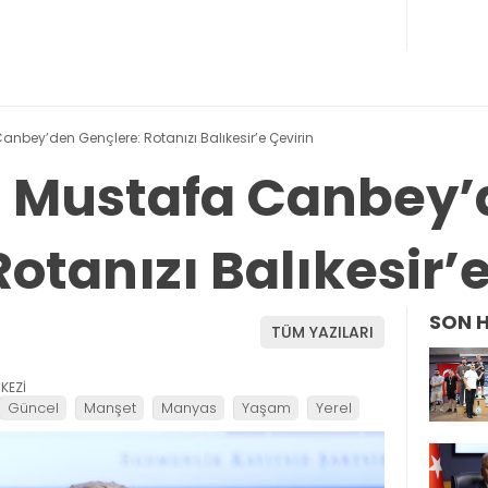
 Canbey’den Gençlere: Rotanızı Balıkesir’e Çevirin
li Mustafa Canbey
otanızı Balıkesir’
SON 
TÜM YAZILARI
KEZİ
Güncel
Manşet
Manyas
Yaşam
Yerel