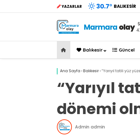
30.7
°
BALIKESIR
YAZARLAR
4
Balıkesir
Güncel
Ana Sayfa
›
Balıkesir
›
“Yarıyıl tatili yüz y
“Yarıyıl ta
dönemi olm
Admin admin