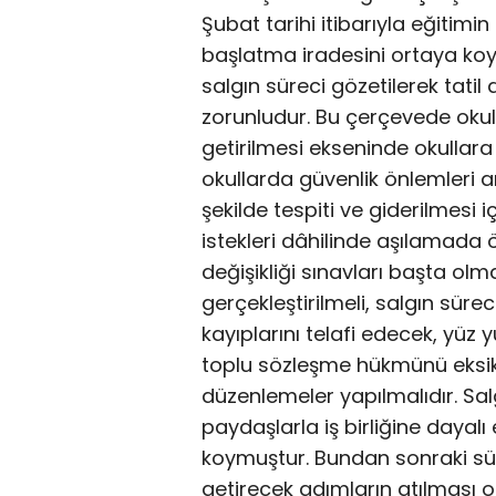
Şubat tarihi itibarıyla eğitim
başlatma iradesini ortaya 
salgın süreci gözetilerek tati
zorunludur. Bu çerçevede okull
getirilmesi ekseninde okullara
okullarda güvenlik önlemleri art
şekilde tespiti ve giderilmesi i
istekleri dâhilinde aşılamada 
değişikliği sınavları başta ol
gerçekleştirilmeli, salgın süre
kayıplarını telafi edecek, yüz y
toplu sözleşme hükmünü eksi
düzenlemeler yapılmalıdır. Sal
paydaşlarla iş birliğine dayalı 
koymuştur. Bundan sonraki sür
getirecek adımların atılması o