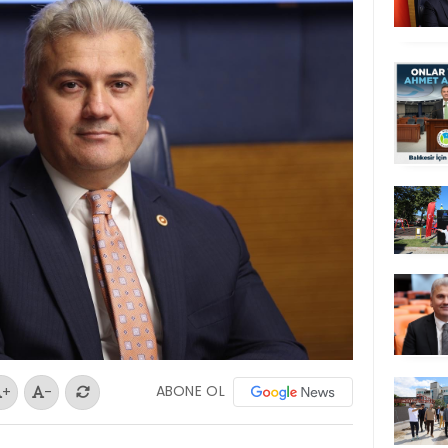
ABONE OL
+
-