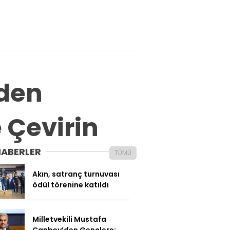
’den
e Çevirin
HABERLER
TÜMÜ
Akın, satranç turnuvası
ödül törenine katıldı
Milletvekili Mustafa
Canbey’den Gençlere: