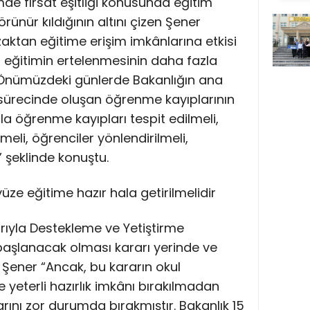
imde fırsat eşitliği konusunda eğitim
ünür kıldığının altını çizen Şener
aktan eğitime erişim imkânlarına etkisi
 eğitimin ertelenmesinin daha fazla
Önümüzdeki günlerde Bakanlığın ana
sürecinde oluşan öğrenme kayıplarının
la öğrenme kayıpları tespit edilmeli,
meli, öğrenciler yönlendirilmeli,
 şeklinde konuştu.
üze eğitime hazır hala getirilmelidir
arıyla Destekleme ve Yetiştirme
başlanacak olması kararı yerinde ve
n Şener “Ancak, bu kararın okul
yeterli hazırlık imkânı bırakılmadan
arını zor durumda bırakmıştır. Bakanlık 15