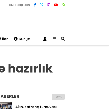
Bizi Takip Edin
İlan
Künye
e hazırlık
HABERLER
TÜMÜ
Akın, satranç turnuvası