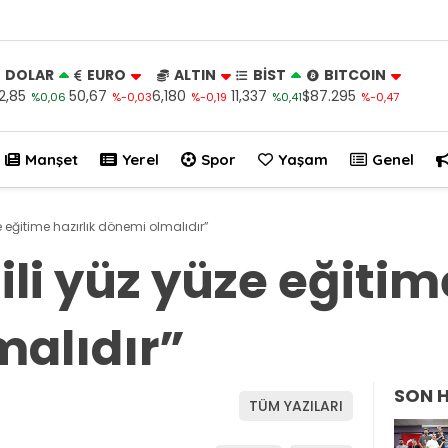
DOLAR
EURO
ALTIN
BİST
BITCOIN
2,85
50,67
6,180
11,337
$87.295
%0,06
%-0,03
%-0,19
%0,41
%-0,47
Manşet
Yerel
Spor
Yaşam
Genel
üze eğitime hazırlık dönemi olmalıdır”
tili yüz yüze eğitim
alıdır”
SON 
TÜM YAZILARI