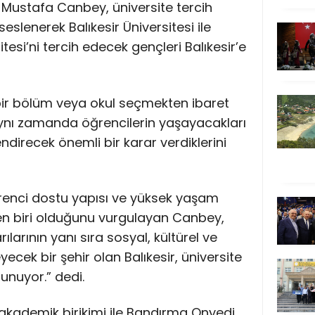
Dr. Mustafa Canbey, üniversite tercih
lenerek Balıkesir Üniversitesi ile
esi’ni tercih edecek gençleri Balıkesir’e
 bir bölüm veya okul seçmekten ibaret
aynı zamanda öğrencilerin yaşayacakları
endirecek önemli bir karar verdiklerini
öğrenci dostu yapısı ve yüksek yaşam
den biri olduğunu vurgulayan Canbey,
larının yanı sıra sosyal, kültürel ve
eyecek bir şehir olan Balıkesir, üniversite
unuyor.” dedi.
ü akademik birikimi ile Bandırma Onyedi