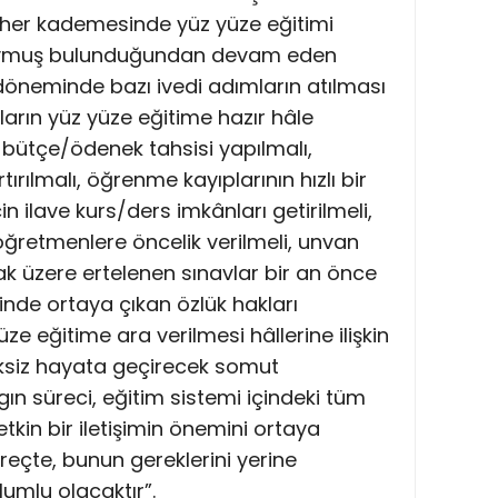
in her kademesinde yüz yüze eğitimi
koymuş bulunduğundan devam eden
l döneminde bazı ivedi adımların atılması
arın yüz yüze eğitime hazır hâle
 bütçe/ödenek tahsisi yapılmalı,
ırılmalı, öğrenme kayıplarının hızlı bir
çin ilave kurs/ders imkânları getirilmeli,
öğretmenlere öncelik verilmeli, unvan
mak üzere ertelenen sınavlar bir an önce
cinde ortaya çıkan özlük hakları
üze eğitime ara verilmesi hâllerine ilişkin
ksiz hayata geçirecek somut
gın süreci, eğitim sistemi içindeki tüm
etkin bir iletişimin önemini ortaya
eçte, bunun gereklerini yerine
lumlu olacaktır”.