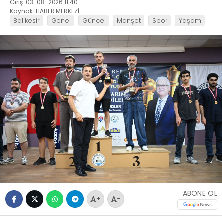
Giriş: 03-08-2026 11:40
Kaynak: HABER MERKEZİ
Balıkesir
Genel
Güncel
Manşet
Spor
Yaşam
ABONE OL
+
-