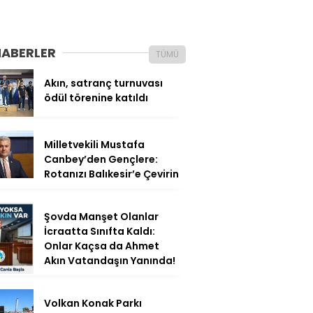
HABERLER
TÜMÜ
Akın, satranç turnuvası
ödül törenine katıldı
Milletvekili Mustafa
Canbey’den Gençlere:
Rotanızı Balıkesir’e Çevirin
Şovda Manşet Olanlar
İcraatta Sınıfta Kaldı:
Onlar Kaçsa da Ahmet
Akın Vatandaşın Yanında!
Volkan Konak Parkı