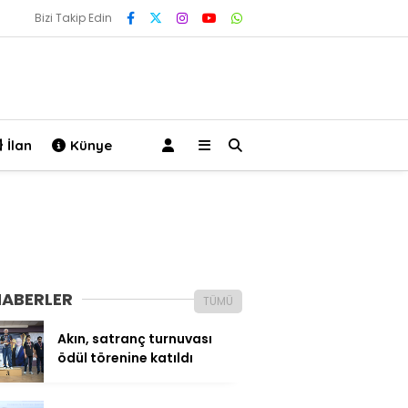
Bizi Takip Edin
İlan
Künye
HABERLER
TÜMÜ
Akın, satranç turnuvası
ödül törenine katıldı