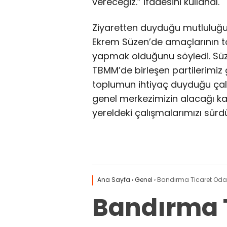
vereceğiz.” ifadesini kullandı.
Ziyaretten duyduğu mutluluğu d
Ekrem Süzen’de amaçlarının to
yapmak olduğunu söyledi. Süzen,
TBMM’de birleşen partilerimi
toplumun ihtiyaç duyduğu çal
genel merkezimizin alacağı k
yereldeki çalışmalarımızı sürd
Ana Sayfa
›
Genel
›
Bandırma Ticaret Odası
Bandırma T