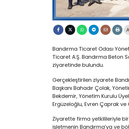
Bandırma Ticaret Odası Yöneti
Ticaret A.Ş. Bandırma Beton San
ziyaretinde bulundu.
Gerçekleştirilen ziyarete Ban
Başkanı Bahadır Çolak, Yönet
Bekdemir, Yönetim Kurulu Üye
Ergüzeloğlu, Evren Çaprak ve O
Ziyarette firma yetkilileriyle b
işletmenin Bandırma’ya ve bö