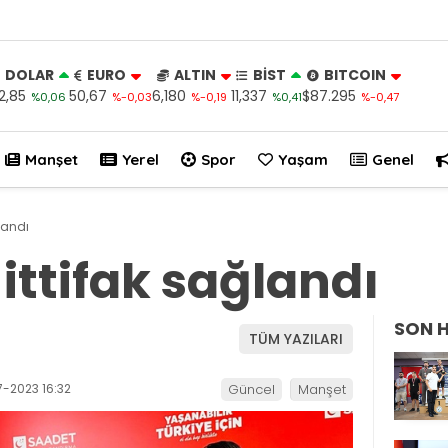
DOLAR
EURO
ALTIN
BİST
BITCOIN
2,85
50,67
6,180
11,337
$87.295
%0,06
%-0,03
%-0,19
%0,41
%-0,47
Manşet
Yerel
Spor
Yaşam
Genel
landı
ittifak sağlandı
SON 
TÜM YAZILARI
-2023 16:32
Güncel
Manşet