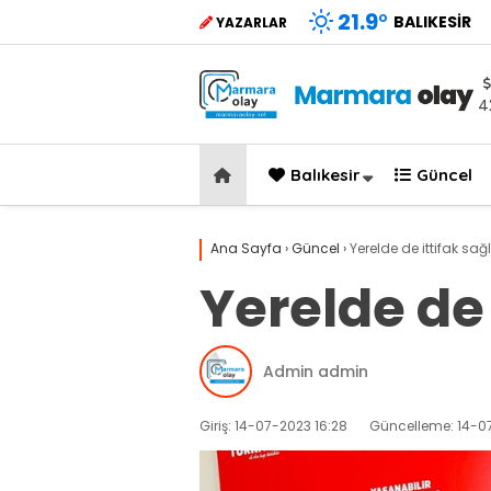
21.9
°
BALIKESIR
YAZARLAR
4
Balıkesir
Güncel
Ana Sayfa
›
Güncel
›
Yerelde de ittifak sağ
Yerelde de 
Admin admin
Giriş: 14-07-2023 16:28
Güncelleme: 14-07