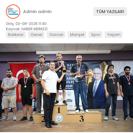
Admin admin
TÜM YAZILARI
Giriş: 03-08-2026 11:40
Kaynak: HABER MERKEZİ
Balıkesir
Genel
Güncel
Manşet
Spor
Yaşam