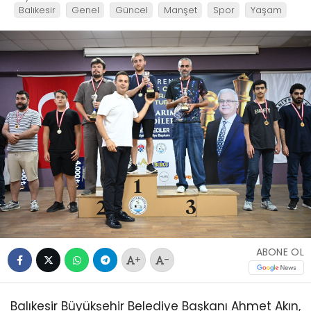
Balıkesir
Genel
Güncel
Manşet
Spor
Yaşam
ABONE OL
+
-
Balıkesir Büyükşehir Belediye Başkanı Ahmet Akın,