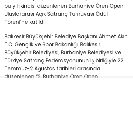
bu yıl ikincisi düzenlenen Burhaniye Ören Open
Uluslararası Açık Satranç Turnuvası Ödül
Töreni’ne katıldı.
Balıkesir Büyükşehir Belediye Başkanı Ahmet Akın,
T.C. Gençlik ve Spor Bakanlığı, Balıkesir
Büyükşehir Belediyesi, Burhaniye Belediyesi ve
Türkiye Satranç Federasyonunun iş birliğiyle 22
Temmuz-2 Ağustos tarihleri arasında
düzenlenen “2. Burhaniye Ören Open
Uluslararası Açık Satranç Turnuvası Ödül
Töreni”ne katıldı.
Burhaniye Ahmet Akın Kültür
Merkezi’nde düzenlenen törene Akın’ın yanı sıra
CHP Balıkesir Milletvekili Serkan Sarı, Burhaniye
Belediye Başkanı Ali Kemal Deveciler, CHP
Balıkesir İl Başkanı Fikret Şahin, Türkiye Satranç
Federasyonu Başkanı Fethi Apaydın, Türkiye