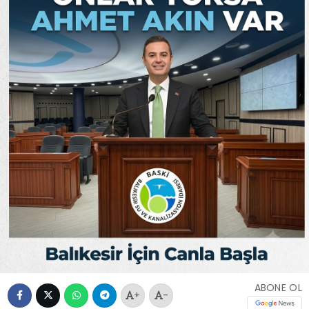
ABONE OL
+
-