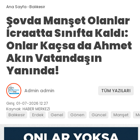
Ana Sayfa
›
Balıkesir
Şovda Manşet Olanlar
İcraatta Sınıfta Kaldı:
Onlar Kaçsa da Ahmet
Akın Vatandaşın
Yanında!
Admin admin
TÜM YAZILARI
Giriş: 01-07-2026 12:27
Kaynak: HABER MERKEZİ
Balıkesir
Erdek
Genel
Gönen
Güncel
Manşet
M