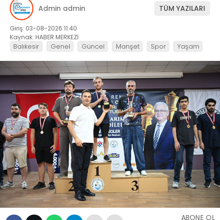
Admin admin
TÜM YAZILARI
Giriş: 03-08-2026 11:40
Kaynak: HABER MERKEZİ
Balıkesir
Genel
Güncel
Manşet
Spor
Yaşam
ABONE OL