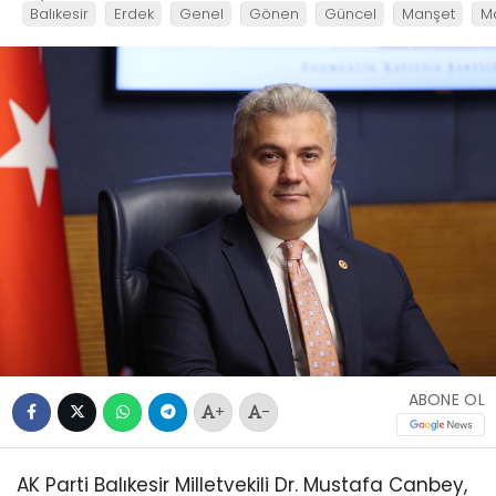
Balıkesir
Erdek
Genel
Gönen
Güncel
Manşet
M
ABONE OL
+
-
AK Parti Balıkesir Milletvekili Dr. Mustafa Canbey,