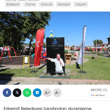
Balıkesir
Genel
Güncel
Manşet
Yaşam
ABONE OL
+
-
Edremit Belediyesi tarafından düzenleme