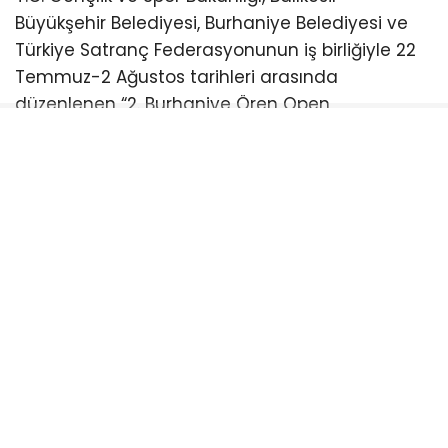
Büyükşehir Belediyesi, Burhaniye Belediyesi ve
Türkiye Satranç Federasyonunun iş birliğiyle 22
Temmuz-2 Ağustos tarihleri arasında
düzenlenen “2. Burhaniye Ören Open
Uluslararası Açık Satranç Turnuvası Ödül
Töreni”ne katıldı.
Burhaniye Ahmet Akın Kültür
Merkezi’nde düzenlenen törene Akın’ın yanı sıra
CHP Balıkesir Milletvekili Serkan Sarı, Burhaniye
Belediye Başkanı Ali Kemal Deveciler, CHP
Balıkesir İl Başkanı Fikret Şahin, Türkiye Satranç
Federasyonu Başkanı Fethi Apaydın, Türkiye
Satranç Federasyonu (TSF) Balıkesir İl Temsilcisi
Mete Deniz, hakemler, antrenörler, sporcular,
veliler ve satrançseverler katıldı. Türkiye’nin ve
dünyanın farklı noktalarından gelen satranç
sporcularını buluşturan turnuvada ödüller