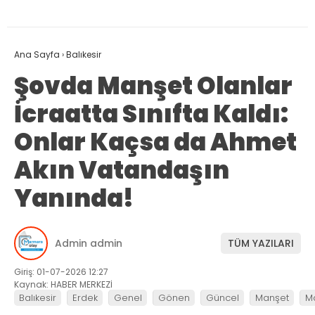
Ana Sayfa
›
Balıkesir
Şovda Manşet Olanlar
İcraatta Sınıfta Kaldı:
Onlar Kaçsa da Ahmet
Akın Vatandaşın
Yanında!
Admin admin
TÜM YAZILARI
Giriş: 01-07-2026 12:27
Kaynak: HABER MERKEZİ
Balıkesir
Erdek
Genel
Gönen
Güncel
Manşet
M