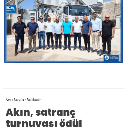
Ana Sayfa
›
Balıkesir
Akın, satranç
turnuvası ödül