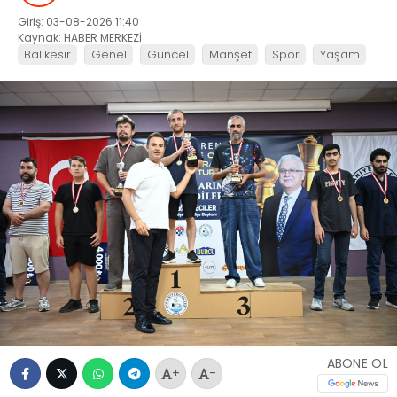
Giriş: 03-08-2026 11:40
Kaynak: HABER MERKEZİ
Balıkesir
Genel
Güncel
Manşet
Spor
Yaşam
ABONE OL
+
-