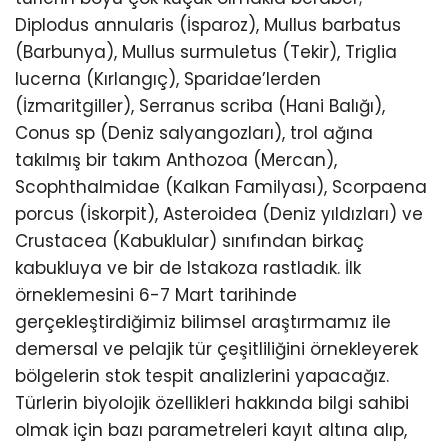
Diplodus annularis (İsparoz), Mullus barbatus
(Barbunya), Mullus surmuletus (Tekir), Triglia
lucerna (Kırlangıç), Sparidae’lerden
(İzmaritgiller), Serranus scriba (Hani Balığı),
Conus sp (Deniz salyangozları), trol ağına
takılmış bir takım Anthozoa (Mercan),
Scophthalmidae (Kalkan Familyası), Scorpaena
porcus (İskorpit), Asteroidea (Deniz yıldızları) ve
Crustacea (Kabuklular) sınıfından birkaç
kabukluya ve bir de Istakoza rastladık. İlk
örneklemesini 6-7 Mart tarihinde
gerçekleştirdiğimiz bilimsel araştırmamız ile
demersal ve pelajik tür çeşitliliğini örnekleyerek
bölgelerin stok tespit analizlerini yapacağız.
Türlerin biyolojik özellikleri hakkında bilgi sahibi
olmak için bazı parametreleri kayıt altına alıp,