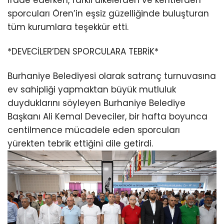
ifade ederken, farklı ülkelerden ve kentlerden
sporcuları Ören’in eşsiz güzelliğinde buluşturan
tüm kurumlara teşekkür etti.
*DEVECİLER’DEN SPORCULARA TEBRİK*
Burhaniye Belediyesi olarak satranç turnuvasına
ev sahipliği yapmaktan büyük mutluluk
duyduklarını söyleyen Burhaniye Belediye
Başkanı Ali Kemal Deveciler, bir hafta boyunca
centilmence mücadele eden sporcuları
yürekten tebrik ettiğini dile getirdi.